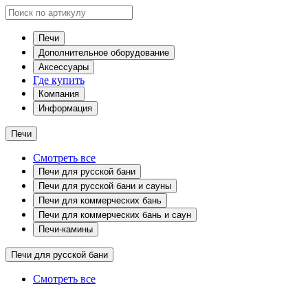
Печи
Дополнительное оборудование
Аксессуары
Где купить
Компания
Информация
Печи
Смотреть все
Печи для русской бани
Печи для русской бани и сауны
Печи для коммерческих бань
Печи для коммерческих бань и саун
Печи-камины
Печи для русской бани
Смотреть все