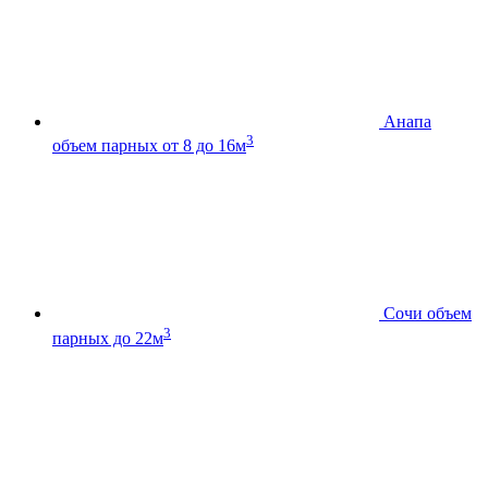
Анапа
3
объем парных от 8 до 16м
Сочи
объем
3
парных до 22м