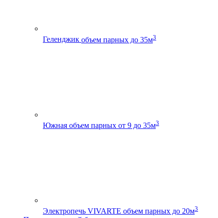
3
Геленджик
объем парных до 35м
3
Южная
объем парных от 9 до 35м
3
Электропечь VIVARTE
объем парных до 20м