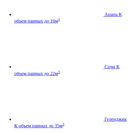
Анапа К
3
объем парных до 16м
Сочи К
3
объем парных до 22м
Геленджик
3
К
объем парных до 35м