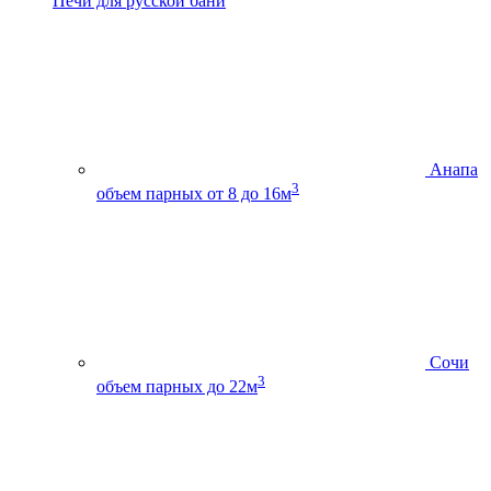
Печи для русской бани
Анапа
3
объем парных от 8 до 16м
Сочи
3
объем парных до 22м