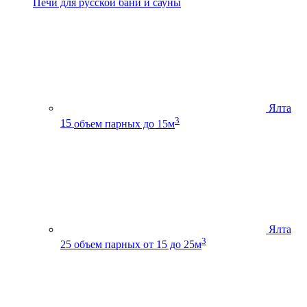
Печи для русской бани и сауны
Ялта
3
15
объем парных до 15м
Ялта
3
25
объем парных от 15 до 25м