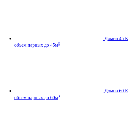
Домна 45 К
3
объем парных до 45м
Домна 60 К
3
объем парных до 60м