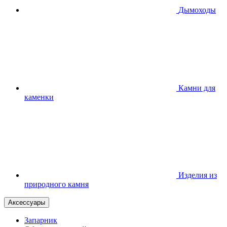
Дымоходы
Камни для
каменки
Изделия из
природного камня
Аксессуары
Запарник