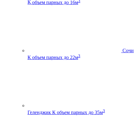
3
К
объем парных до 16м
Сочи
3
К
объем парных до 22м
3
Геленджик К
объем парных до 35м