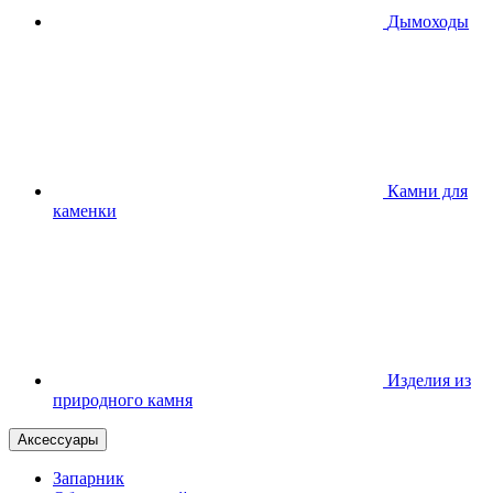
Дымоходы
Камни для
каменки
Изделия из
природного камня
Аксессуары
Запарник