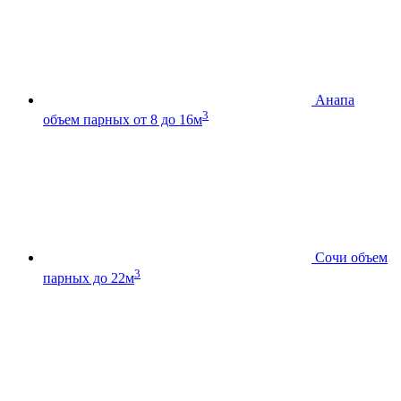
Анапа
3
объем парных от 8 до 16м
Сочи
объем
3
парных до 22м