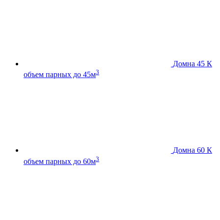
Домна 45 К
3
объем парных до 45м
Домна 60 К
3
объем парных до 60м