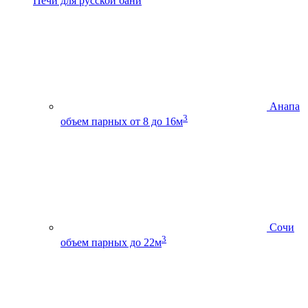
Печи для русской бани
Анапа
3
объем парных от 8 до 16м
Сочи
3
объем парных до 22м