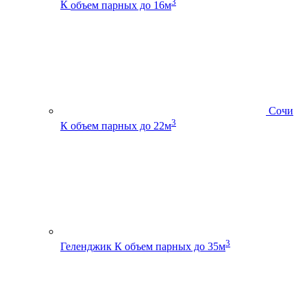
3
К
объем парных до 16м
Сочи
3
К
объем парных до 22м
3
Геленджик К
объем парных до 35м