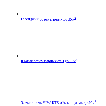
3
Геленджик
объем парных до 35м
3
Южная
объем парных от 9 до 35м
3
Электропечь VIVARTE
объем парных до 20м