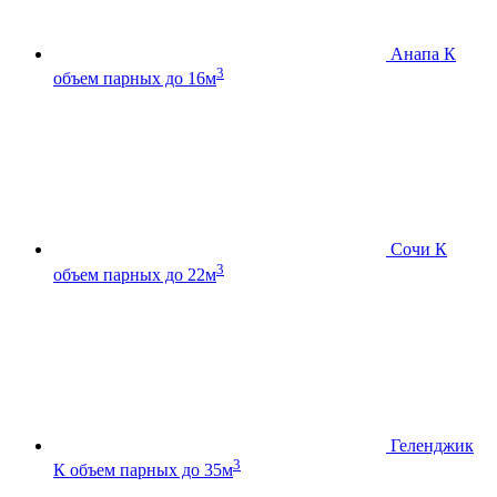
Анапа К
3
объем парных до 16м
Сочи К
3
объем парных до 22м
Геленджик
3
К
объем парных до 35м