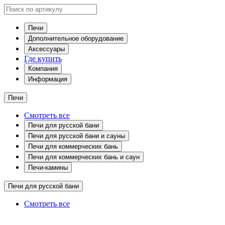
Печи
Дополнительное оборудование
Аксессуары
Где купить
Компания
Информация
Печи
Смотреть все
Печи для русской бани
Печи для русской бани и сауны
Печи для коммерческих бань
Печи для коммерческих бань и саун
Печи-камины
Печи для русской бани
Смотреть все