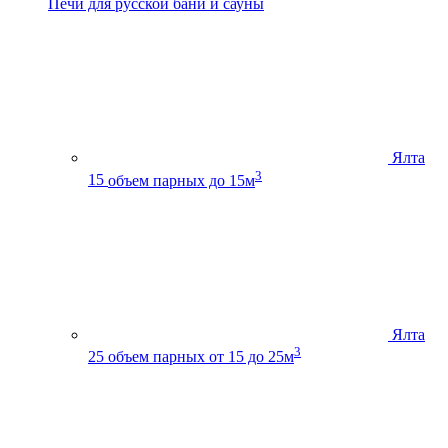
Печи для русской бани и сауны
Ялта
3
15
объем парных до 15м
Ялта
3
25
объем парных от 15 до 25м