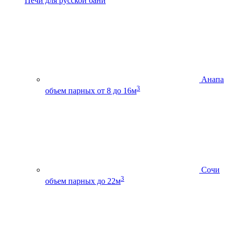
Печи для русской бани
Анапа
3
объем парных от 8 до 16м
Сочи
3
объем парных до 22м