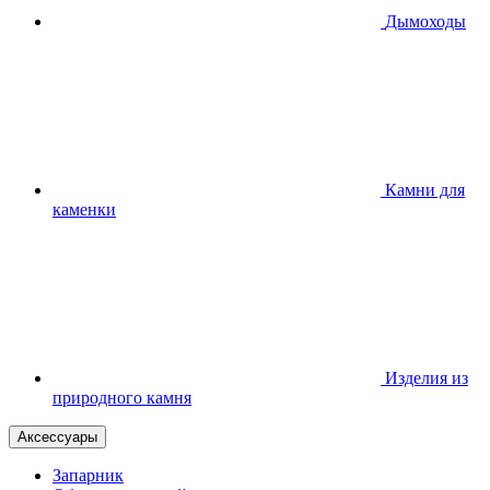
Дымоходы
Камни для
каменки
Изделия из
природного камня
Аксессуары
Запарник