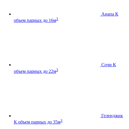
Анапа К
3
объем парных до 16м
Сочи К
3
объем парных до 22м
Геленджик
3
К
объем парных до 35м