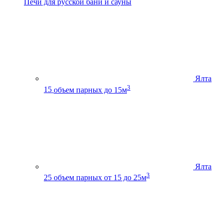
Печи для русской бани и сауны
Ялта
3
15
объем парных до 15м
Ялта
3
25
объем парных от 15 до 25м