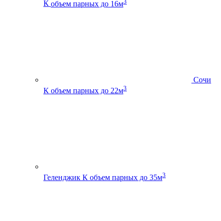
3
К
объем парных до 16м
Сочи
3
К
объем парных до 22м
3
Геленджик К
объем парных до 35м