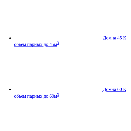
Домна 45 К
3
объем парных до 45м
Домна 60 К
3
объем парных до 60м