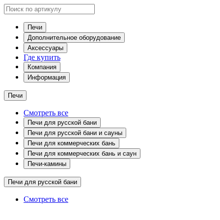
Печи
Дополнительное оборудование
Аксессуары
Где купить
Компания
Информация
Печи
Смотреть все
Печи для русской бани
Печи для русской бани и сауны
Печи для коммерческих бань
Печи для коммерческих бань и саун
Печи-камины
Печи для русской бани
Смотреть все