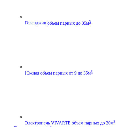
3
Геленджик
объем парных до 35м
3
Южная
объем парных от 9 до 35м
3
Электропечь VIVARTE
объем парных до 20м