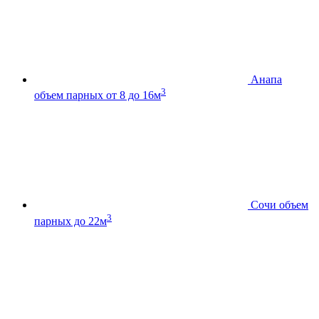
Анапа
3
объем парных от 8 до 16м
Сочи
объем
3
парных до 22м