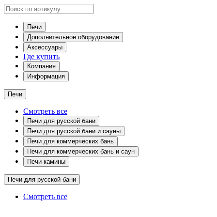
Печи
Дополнительное оборудование
Аксессуары
Где купить
Компания
Информация
Печи
Смотреть все
Печи для русской бани
Печи для русской бани и сауны
Печи для коммерческих бань
Печи для коммерческих бань и саун
Печи-камины
Печи для русской бани
Смотреть все