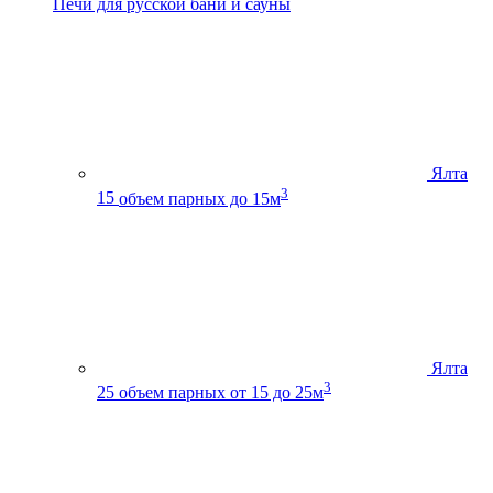
Печи для русской бани и сауны
Ялта
3
15
объем парных до 15м
Ялта
3
25
объем парных от 15 до 25м