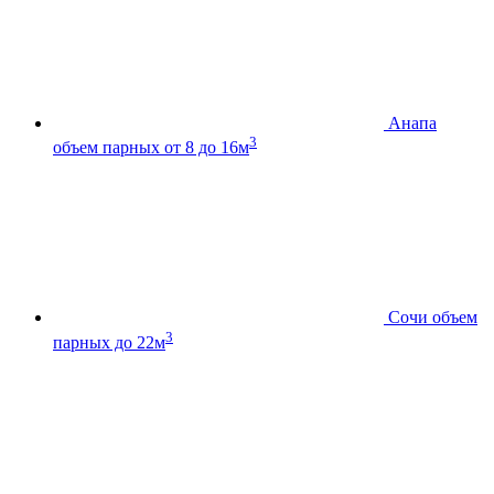
Анапа
3
объем парных от 8 до 16м
Сочи
объем
3
парных до 22м