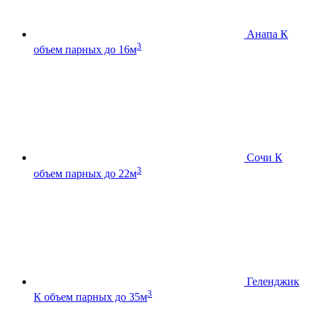
Анапа К
3
объем парных до 16м
Сочи К
3
объем парных до 22м
Геленджик
3
К
объем парных до 35м