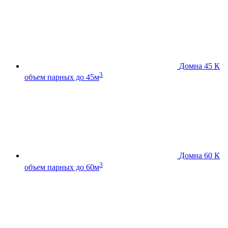
Домна 45 К
3
объем парных до 45м
Домна 60 К
3
объем парных до 60м