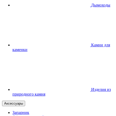
Дымоходы
Камни для
каменки
Изделия из
природного камня
Аксессуары
Запарник