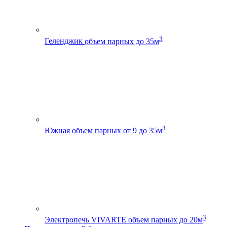
3
Геленджик
объем парных до 35м
3
Южная
объем парных от 9 до 35м
3
Электропечь VIVARTE
объем парных до 20м