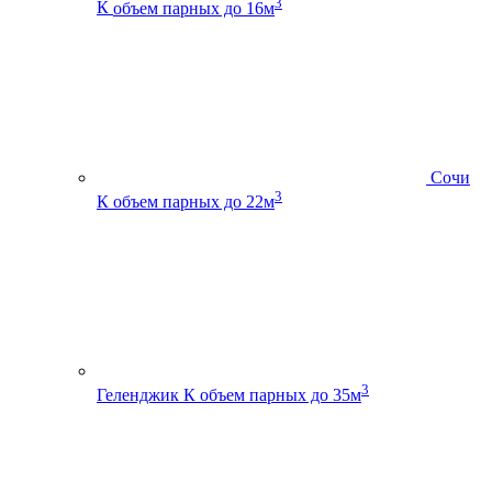
3
К
объем парных до 16м
Сочи
3
К
объем парных до 22м
3
Геленджик К
объем парных до 35м