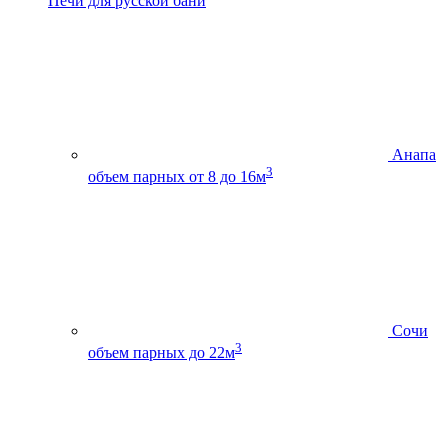
Печи для русской бани
Анапа
3
объем парных от 8 до 16м
Сочи
3
объем парных до 22м