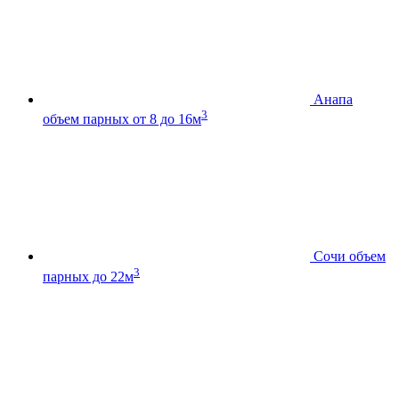
Анапа
3
объем парных от 8 до 16м
Сочи
объем
3
парных до 22м