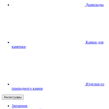
Дымоходы
Камни для
каменки
Изделия из
природного камня
Аксессуары
Запарник