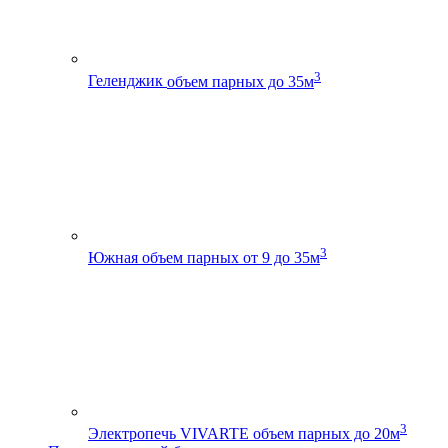
3
Геленджик
объем парных до 35м
3
Южная
объем парных от 9 до 35м
3
Электропечь VIVARTE
объем парных до 20м