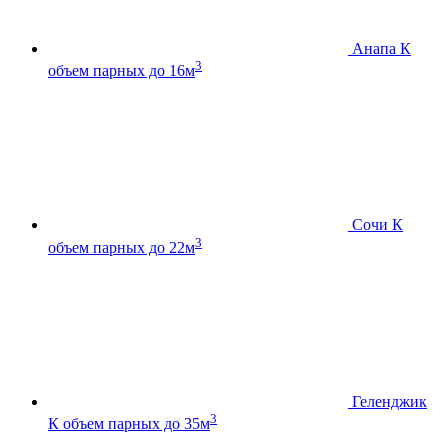
Анапа К
3
объем парных до 16м
Сочи К
3
объем парных до 22м
Геленджик
3
К
объем парных до 35м