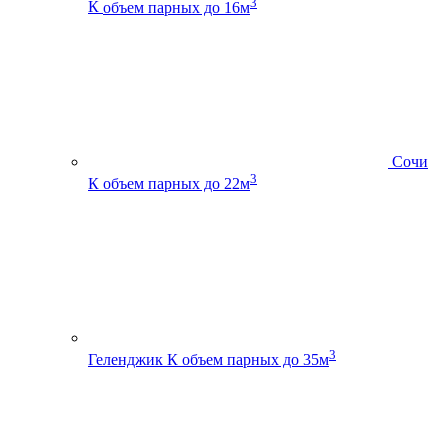
3
К
объем парных до 16м
Сочи
3
К
объем парных до 22м
3
Геленджик К
объем парных до 35м