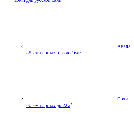
Печи для русской бани
Анапа
3
объем парных от 8 до 16м
Сочи
3
объем парных до 22м