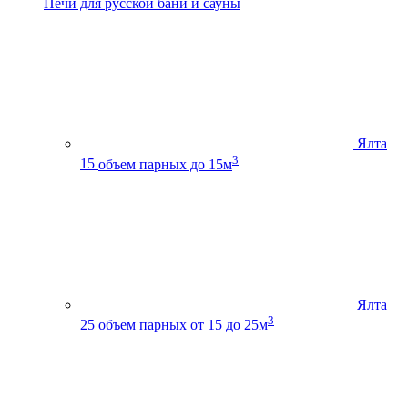
Печи для русской бани и сауны
Ялта
3
15
объем парных до 15м
Ялта
3
25
объем парных от 15 до 25м