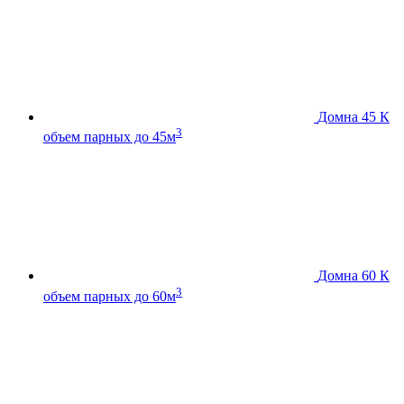
Домна 45 К
3
объем парных до 45м
Домна 60 К
3
объем парных до 60м