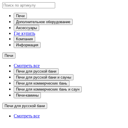
Печи
Дополнительное оборудование
Аксессуары
Где купить
Компания
Информация
Печи
Смотреть все
Печи для русской бани
Печи для русской бани и сауны
Печи для коммерческих бань
Печи для коммерческих бань и саун
Печи-камины
Печи для русской бани
Смотреть все