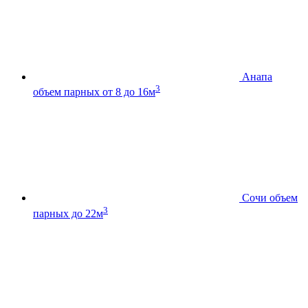
Анапа
3
объем парных от 8 до 16м
Сочи
объем
3
парных до 22м