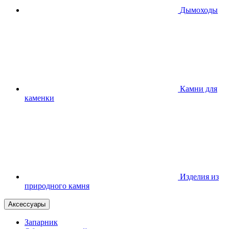
Дымоходы
Камни для
каменки
Изделия из
природного камня
Аксессуары
Запарник