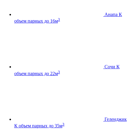
Анапа К
3
объем парных до 16м
Сочи К
3
объем парных до 22м
Геленджик
3
К
объем парных до 35м