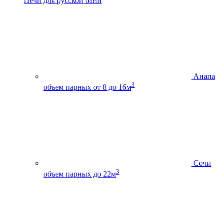
Печи для русской бани
Анапа
3
объем парных от 8 до 16м
Сочи
3
объем парных до 22м