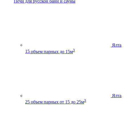
Печи для русской бани и сауны
Ялта
3
15
объем парных до 15м
Ялта
3
25
объем парных от 15 до 25м