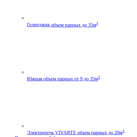
3
Геленджик
объем парных до 35м
3
Южная
объем парных от 9 до 35м
3
Электропечь VIVARTE
объем парных до 20м