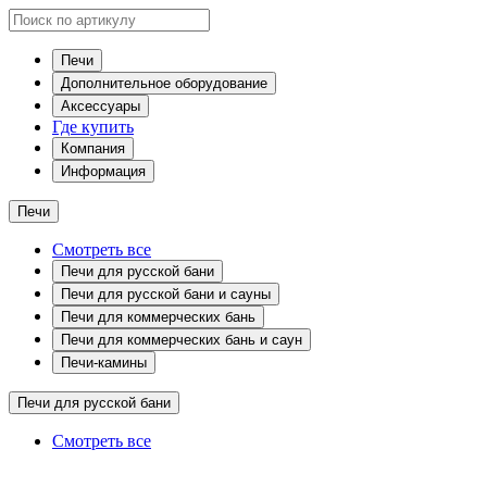
Печи
Дополнительное оборудование
Аксессуары
Где купить
Компания
Информация
Печи
Смотреть все
Печи для русской бани
Печи для русской бани и сауны
Печи для коммерческих бань
Печи для коммерческих бань и саун
Печи-камины
Печи для русской бани
Смотреть все