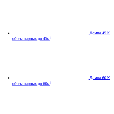
Домна 45 К
3
объем парных до 45м
Домна 60 К
3
объем парных до 60м