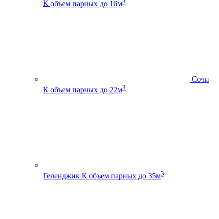
3
К
объем парных до 16м
Сочи
3
К
объем парных до 22м
3
Геленджик К
объем парных до 35м