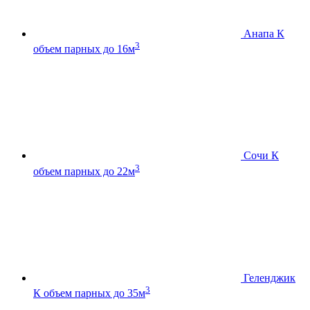
Анапа К
3
объем парных до 16м
Сочи К
3
объем парных до 22м
Геленджик
3
К
объем парных до 35м