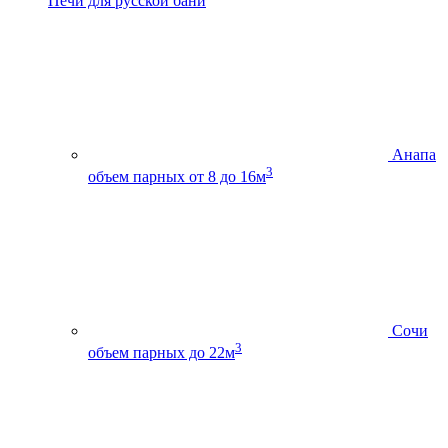
Печи для русской бани
Анапа
3
объем парных от 8 до 16м
Сочи
3
объем парных до 22м