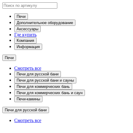
Печи
Дополнительное оборудование
Аксессуары
Где купить
Компания
Информация
Печи
Смотреть все
Печи для русской бани
Печи для русской бани и сауны
Печи для коммерческих бань
Печи для коммерческих бань и саун
Печи-камины
Печи для русской бани
Смотреть все