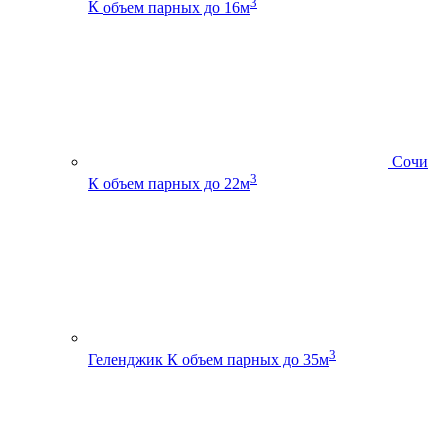
3
К
объем парных до 16м
Сочи
3
К
объем парных до 22м
3
Геленджик К
объем парных до 35м