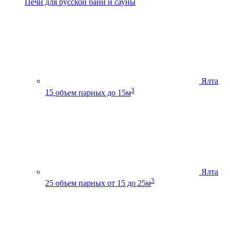
Печи для русской бани и сауны
Ялта
3
15
объем парных до 15м
Ялта
3
25
объем парных от 15 до 25м