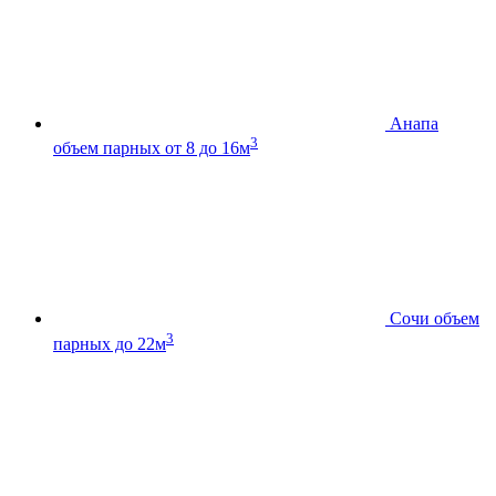
Анапа
3
объем парных от 8 до 16м
Сочи
объем
3
парных до 22м