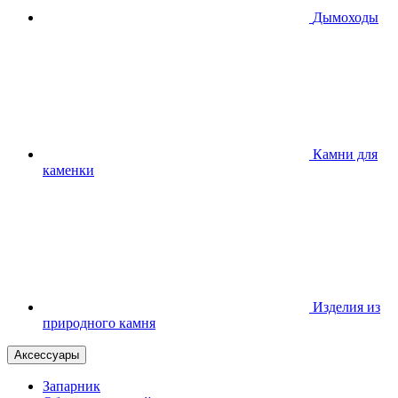
Дымоходы
Камни для
каменки
Изделия из
природного камня
Аксессуары
Запарник