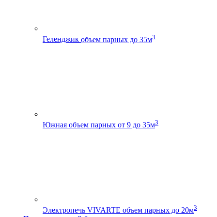
3
Геленджик
объем парных до 35м
3
Южная
объем парных от 9 до 35м
3
Электропечь VIVARTE
объем парных до 20м