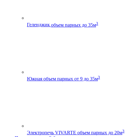
3
Геленджик
объем парных до 35м
3
Южная
объем парных от 9 до 35м
3
Электропечь VIVARTE
объем парных до 20м