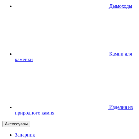
Дымоходы
Камни для
каменки
Изделия из
природного камня
Аксессуары
Запарник