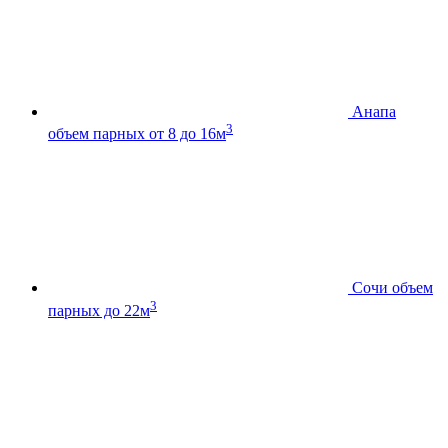
Анапа
3
объем парных от 8 до 16м
Сочи
объем
3
парных до 22м