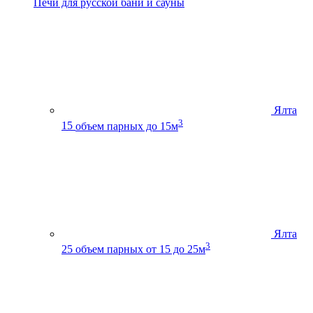
Печи для русской бани и сауны
Ялта
3
15
объем парных до 15м
Ялта
3
25
объем парных от 15 до 25м