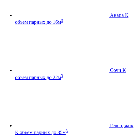
Анапа К
3
объем парных до 16м
Сочи К
3
объем парных до 22м
Геленджик
3
К
объем парных до 35м