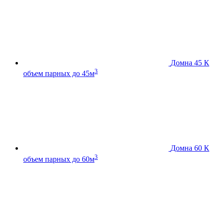
Домна 45 К
3
объем парных до 45м
Домна 60 К
3
объем парных до 60м