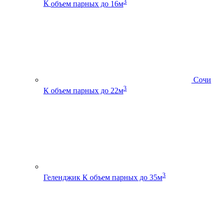
3
К
объем парных до 16м
Сочи
3
К
объем парных до 22м
3
Геленджик К
объем парных до 35м