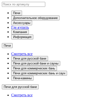
Печи
Дополнительное оборудование
Аксессуары
Где купить
Компания
Информация
Печи
Смотреть все
Печи для русской бани
Печи для русской бани и сауны
Печи для коммерческих бань
Печи для коммерческих бань и саун
Печи-камины
Печи для русской бани
Смотреть все