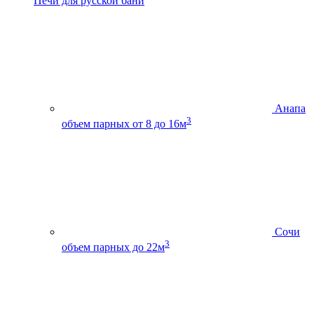
Печи для русской бани
Анапа
3
объем парных от 8 до 16м
Сочи
3
объем парных до 22м