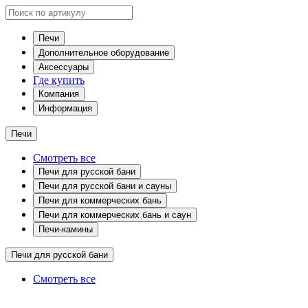
Печи
Дополнительное оборудование
Аксессуары
Где купить
Компания
Информация
Печи
Смотреть все
Печи для русской бани
Печи для русской бани и сауны
Печи для коммерческих бань
Печи для коммерческих бань и саун
Печи-камины
Печи для русской бани
Смотреть все