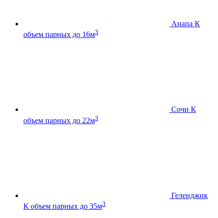
Анапа К
3
объем парных до 16м
Сочи К
3
объем парных до 22м
Геленджик
3
К
объем парных до 35м