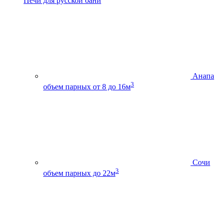
Печи для русской бани
Анапа
3
объем парных от 8 до 16м
Сочи
3
объем парных до 22м