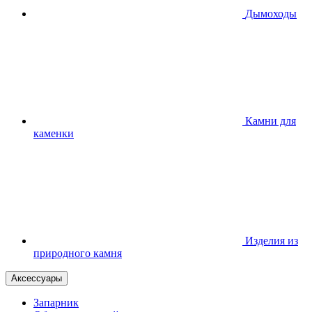
Дымоходы
Камни для
каменки
Изделия из
природного камня
Аксессуары
Запарник