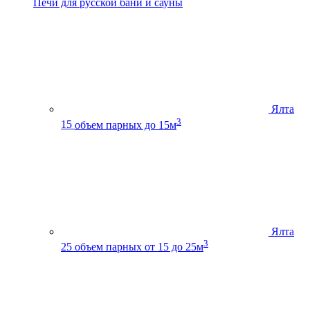
Печи для русской бани и сауны
Ялта
3
15
объем парных до 15м
Ялта
3
25
объем парных от 15 до 25м