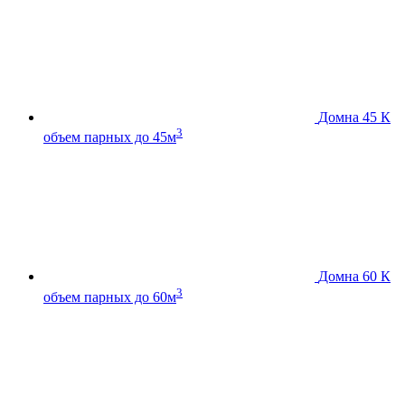
Домна 45 К
3
объем парных до 45м
Домна 60 К
3
объем парных до 60м