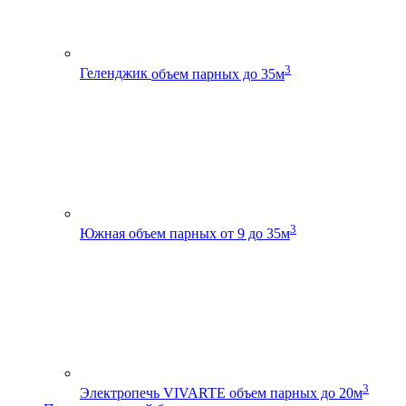
3
Геленджик
объем парных до 35м
3
Южная
объем парных от 9 до 35м
3
Электропечь VIVARTE
объем парных до 20м