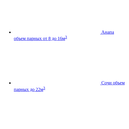
Анапа
3
объем парных от 8 до 16м
Сочи
объем
3
парных до 22м