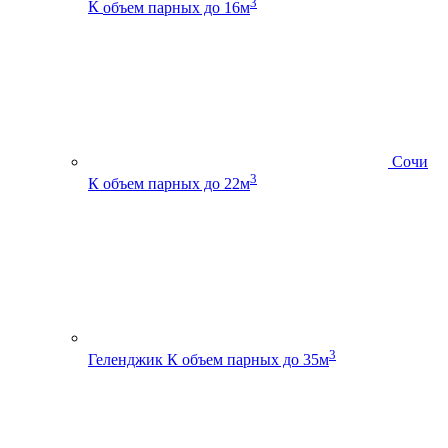
3
К
объем парных до 16м
Сочи
3
К
объем парных до 22м
3
Геленджик К
объем парных до 35м