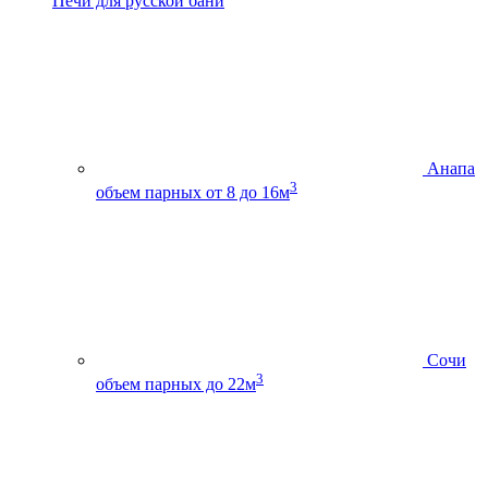
Печи для русской бани
Анапа
3
объем парных от 8 до 16м
Сочи
3
объем парных до 22м