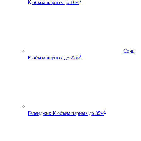
3
К
объем парных до 16м
Сочи
3
К
объем парных до 22м
3
Геленджик К
объем парных до 35м