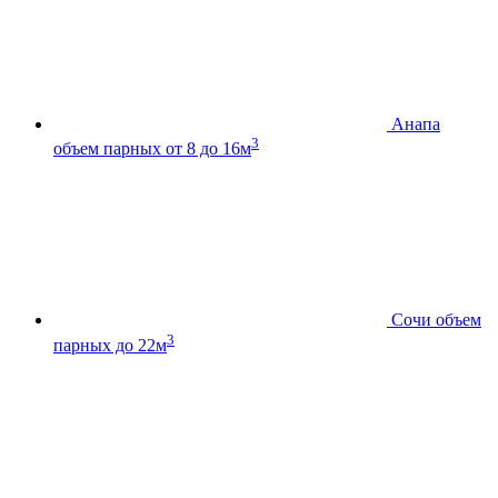
Анапа
3
объем парных от 8 до 16м
Сочи
объем
3
парных до 22м