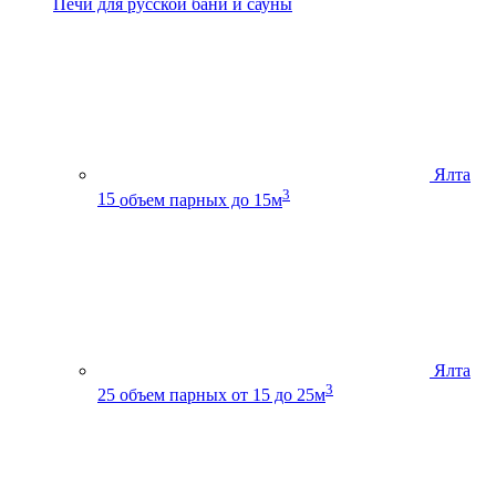
Печи для русской бани и сауны
Ялта
3
15
объем парных до 15м
Ялта
3
25
объем парных от 15 до 25м