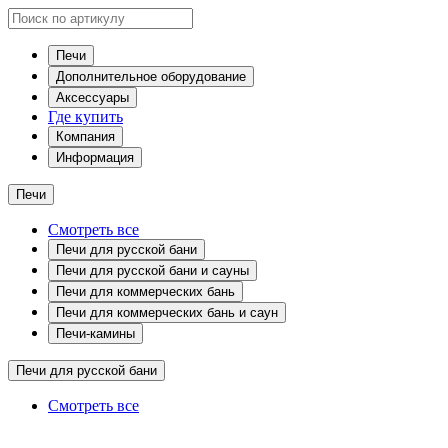
Печи
Дополнительное оборудование
Аксессуары
Где купить
Компания
Информация
Печи
Смотреть все
Печи для русской бани
Печи для русской бани и сауны
Печи для коммерческих бань
Печи для коммерческих бань и саун
Печи-камины
Печи для русской бани
Смотреть все