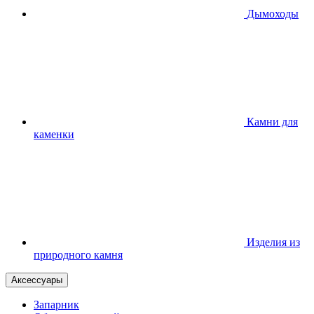
Дымоходы
Камни для
каменки
Изделия из
природного камня
Аксессуары
Запарник