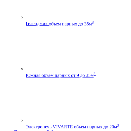
3
Геленджик
объем парных до 35м
3
Южная
объем парных от 9 до 35м
3
Электропечь VIVARTE
объем парных до 20м