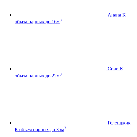
Анапа К
3
объем парных до 16м
Сочи К
3
объем парных до 22м
Геленджик
3
К
объем парных до 35м