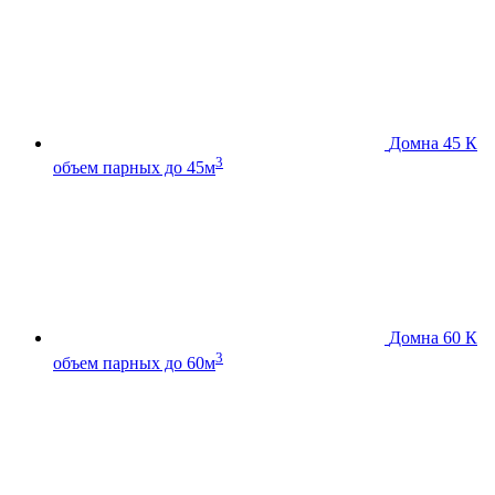
Домна 45 К
3
объем парных до 45м
Домна 60 К
3
объем парных до 60м