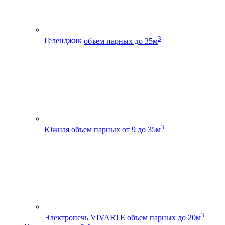
3
Геленджик
объем парных до 35м
3
Южная
объем парных от 9 до 35м
3
Электропечь VIVARTE
объем парных до 20м