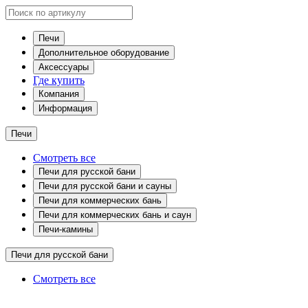
Печи
Дополнительное оборудование
Аксессуары
Где купить
Компания
Информация
Печи
Смотреть все
Печи для русской бани
Печи для русской бани и сауны
Печи для коммерческих бань
Печи для коммерческих бань и саун
Печи-камины
Печи для русской бани
Смотреть все