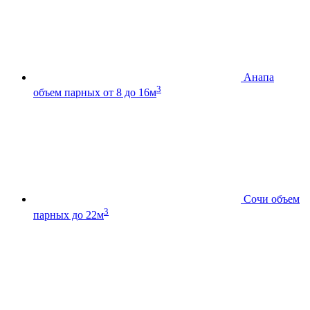
Анапа
3
объем парных от 8 до 16м
Сочи
объем
3
парных до 22м