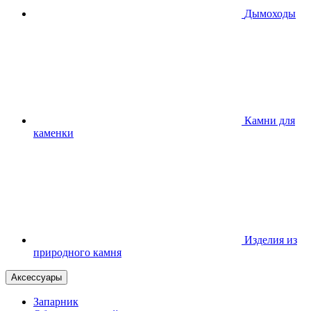
Дымоходы
Камни для
каменки
Изделия из
природного камня
Аксессуары
Запарник