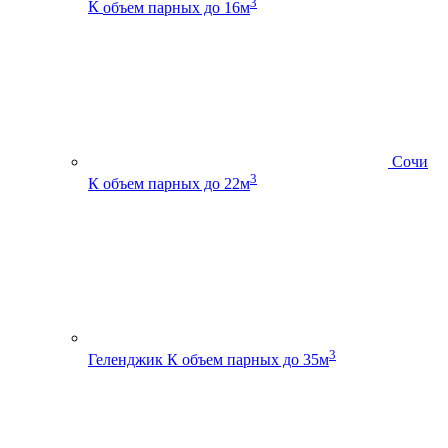
3
К
объем парных до 16м
Сочи
3
К
объем парных до 22м
3
Геленджик К
объем парных до 35м