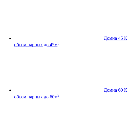
Домна 45 К
3
объем парных до 45м
Домна 60 К
3
объем парных до 60м