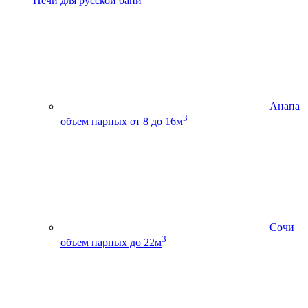
Печи для русской бани
Анапа
3
объем парных от 8 до 16м
Сочи
3
объем парных до 22м