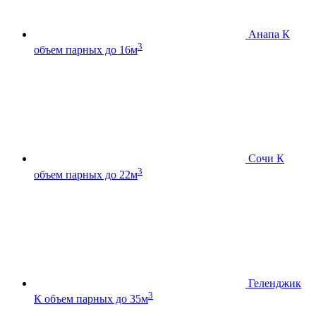
Анапа К
3
объем парных до 16м
Сочи К
3
объем парных до 22м
Геленджик
3
К
объем парных до 35м