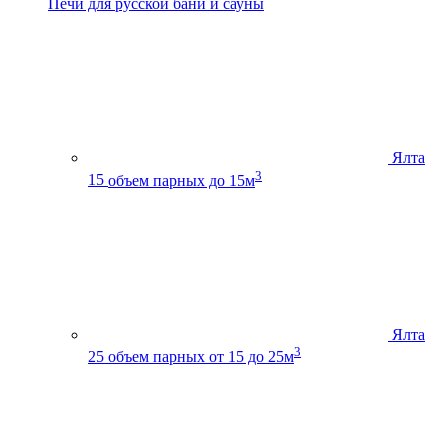
Печи для русской бани и сауны
Ялта
3
15
объем парных до 15м
Ялта
3
25
объем парных от 15 до 25м