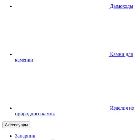
Дымоходы
Камни для
каменки
Изделия из
природного камня
Аксессуары
Запарник