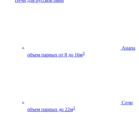
Печи для русской бани
Анапа
3
объем парных от 8 до 16м
Сочи
3
объем парных до 22м