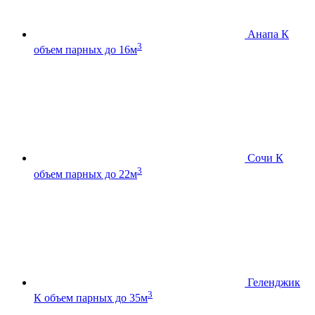
Анапа К
3
объем парных до 16м
Сочи К
3
объем парных до 22м
Геленджик
3
К
объем парных до 35м