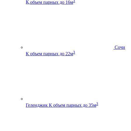
3
К
объем парных до 16м
Сочи
3
К
объем парных до 22м
3
Геленджик К
объем парных до 35м