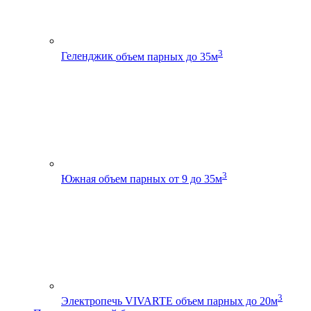
3
Геленджик
объем парных до 35м
3
Южная
объем парных от 9 до 35м
3
Электропечь VIVARTE
объем парных до 20м