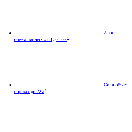
Анапа
3
объем парных от 8 до 16м
Сочи
объем
3
парных до 22м