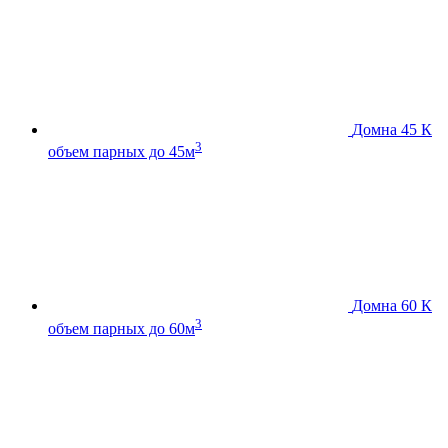
Домна 45 К
3
объем парных до 45м
Домна 60 К
3
объем парных до 60м