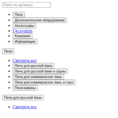
Печи
Дополнительное оборудование
Аксессуары
Где купить
Компания
Информация
Печи
Смотреть все
Печи для русской бани
Печи для русской бани и сауны
Печи для коммерческих бань
Печи для коммерческих бань и саун
Печи-камины
Печи для русской бани
Смотреть все