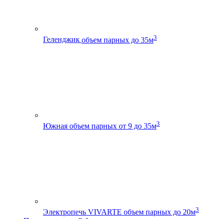
3
Геленджик
объем парных до 35м
3
Южная
объем парных от 9 до 35м
3
Электропечь VIVARTE
объем парных до 20м