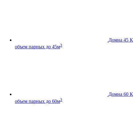
Домна 45 К
3
объем парных до 45м
Домна 60 К
3
объем парных до 60м