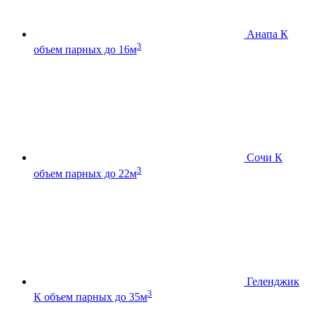
Анапа К
3
объем парных до 16м
Сочи К
3
объем парных до 22м
Геленджик
3
К
объем парных до 35м