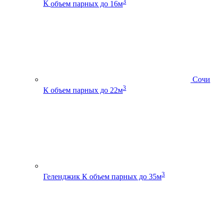
3
К
объем парных до 16м
Сочи
3
К
объем парных до 22м
3
Геленджик К
объем парных до 35м