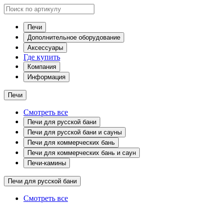
Печи
Дополнительное оборудование
Аксессуары
Где купить
Компания
Информация
Печи
Смотреть все
Печи для русской бани
Печи для русской бани и сауны
Печи для коммерческих бань
Печи для коммерческих бань и саун
Печи-камины
Печи для русской бани
Смотреть все