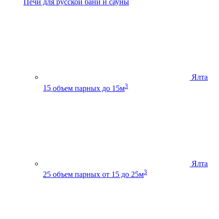
Печи для русской бани и сауны
Ялта
3
15
объем парных до 15м
Ялта
3
25
объем парных от 15 до 25м