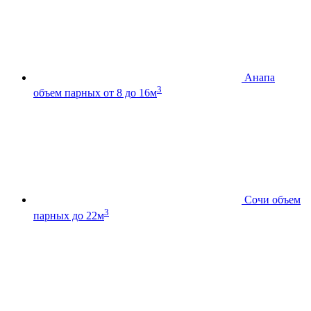
Анапа
3
объем парных от 8 до 16м
Сочи
объем
3
парных до 22м