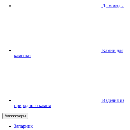
Дымоходы
Камни для
каменки
Изделия из
природного камня
Аксессуары
Запарник