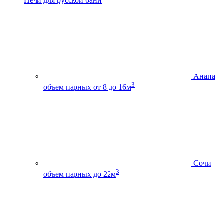
Печи для русской бани
Анапа
3
объем парных от 8 до 16м
Сочи
3
объем парных до 22м