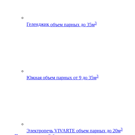
3
Геленджик
объем парных до 35м
3
Южная
объем парных от 9 до 35м
3
Электропечь VIVARTE
объем парных до 20м