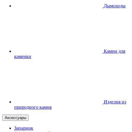
Дымоходы
Камни для
каменки
Изделия из
природного камня
Аксессуары
Запарник