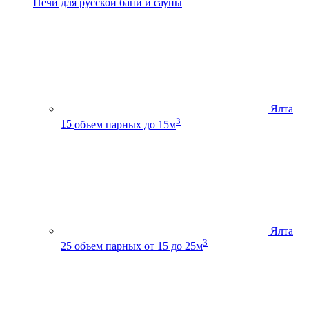
Печи для русской бани и сауны
Ялта
3
15
объем парных до 15м
Ялта
3
25
объем парных от 15 до 25м