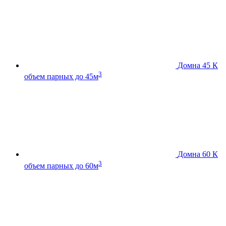
Домна 45 К
3
объем парных до 45м
Домна 60 К
3
объем парных до 60м