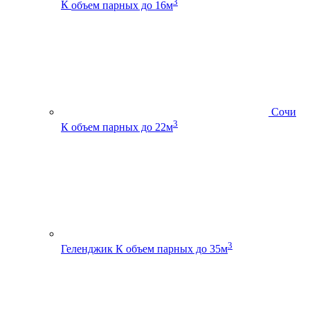
3
К
объем парных до 16м
Сочи
3
К
объем парных до 22м
3
Геленджик К
объем парных до 35м