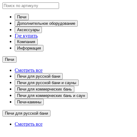
Печи
Дополнительное оборудование
Аксессуары
Где купить
Компания
Информация
Печи
Смотреть все
Печи для русской бани
Печи для русской бани и сауны
Печи для коммерческих бань
Печи для коммерческих бань и саун
Печи-камины
Печи для русской бани
Смотреть все