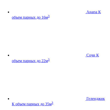
Анапа К
3
объем парных до 16м
Сочи К
3
объем парных до 22м
Геленджик
3
К
объем парных до 35м