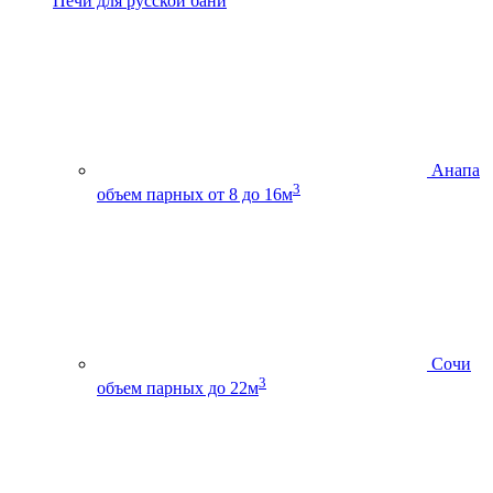
Печи для русской бани
Анапа
3
объем парных от 8 до 16м
Сочи
3
объем парных до 22м