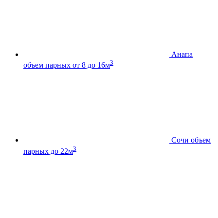
Анапа
3
объем парных от 8 до 16м
Сочи
объем
3
парных до 22м