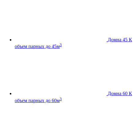
Домна 45 К
3
объем парных до 45м
Домна 60 К
3
объем парных до 60м