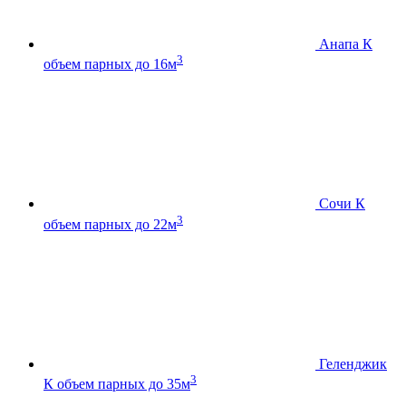
Анапа К
3
объем парных до 16м
Сочи К
3
объем парных до 22м
Геленджик
3
К
объем парных до 35м