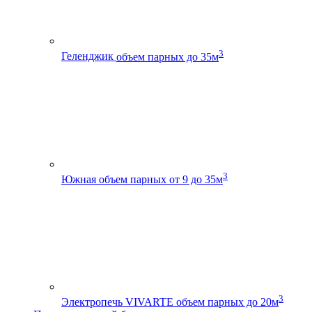
3
Геленджик
объем парных до 35м
3
Южная
объем парных от 9 до 35м
3
Электропечь VIVARTE
объем парных до 20м