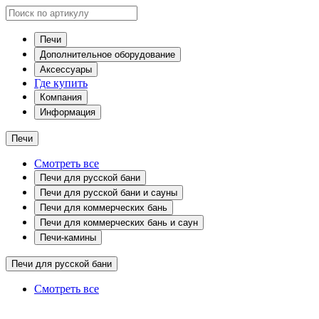
Печи
Дополнительное оборудование
Аксессуары
Где купить
Компания
Информация
Печи
Смотреть все
Печи для русской бани
Печи для русской бани и сауны
Печи для коммерческих бань
Печи для коммерческих бань и саун
Печи-камины
Печи для русской бани
Смотреть все