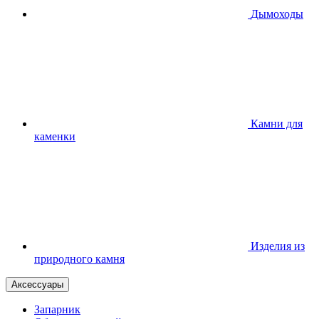
Дымоходы
Камни для
каменки
Изделия из
природного камня
Аксессуары
Запарник