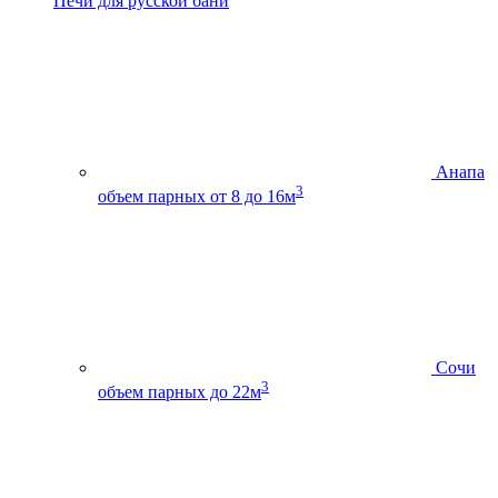
Печи для русской бани
Анапа
3
объем парных от 8 до 16м
Сочи
3
объем парных до 22м