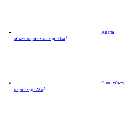
Анапа
3
объем парных от 8 до 16м
Сочи
объем
3
парных до 22м