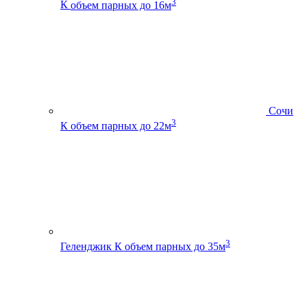
3
К
объем парных до 16м
Сочи
3
К
объем парных до 22м
3
Геленджик К
объем парных до 35м