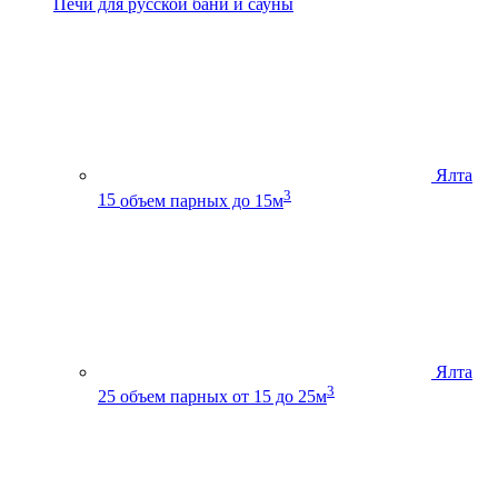
Печи для русской бани и сауны
Ялта
3
15
объем парных до 15м
Ялта
3
25
объем парных от 15 до 25м