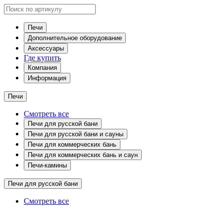
Печи
Дополнительное оборудование
Аксессуары
Где купить
Компания
Информация
Печи
Смотреть все
Печи для русской бани
Печи для русской бани и сауны
Печи для коммерческих бань
Печи для коммерческих бань и саун
Печи-камины
Печи для русской бани
Смотреть все