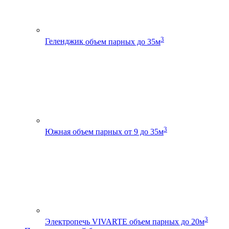
3
Геленджик
объем парных до 35м
3
Южная
объем парных от 9 до 35м
3
Электропечь VIVARTE
объем парных до 20м