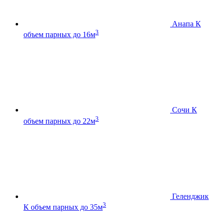
Анапа К
3
объем парных до 16м
Сочи К
3
объем парных до 22м
Геленджик
3
К
объем парных до 35м