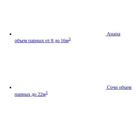
Анапа
3
объем парных от 8 до 16м
Сочи
объем
3
парных до 22м