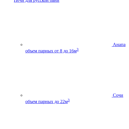
Печи для русской бани
Анапа
3
объем парных от 8 до 16м
Сочи
3
объем парных до 22м