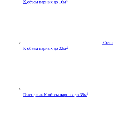
3
К
объем парных до 16м
Сочи
3
К
объем парных до 22м
3
Геленджик К
объем парных до 35м