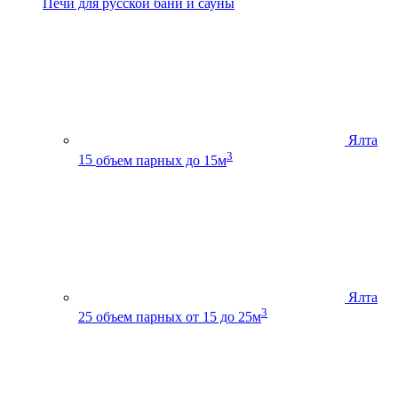
Печи для русской бани и сауны
Ялта
3
15
объем парных до 15м
Ялта
3
25
объем парных от 15 до 25м