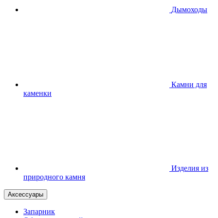
Дымоходы
Камни для
каменки
Изделия из
природного камня
Аксессуары
Запарник