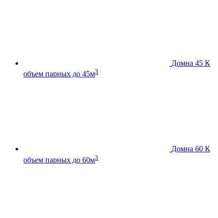
Домна 45 К
3
объем парных до 45м
Домна 60 К
3
объем парных до 60м