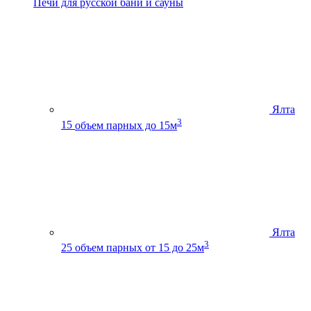
Печи для русской бани и сауны
Ялта
3
15
объем парных до 15м
Ялта
3
25
объем парных от 15 до 25м