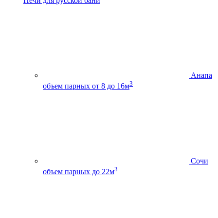
Печи для русской бани
Анапа
3
объем парных от 8 до 16м
Сочи
3
объем парных до 22м