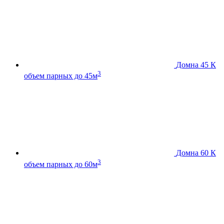
Домна 45 К
3
объем парных до 45м
Домна 60 К
3
объем парных до 60м