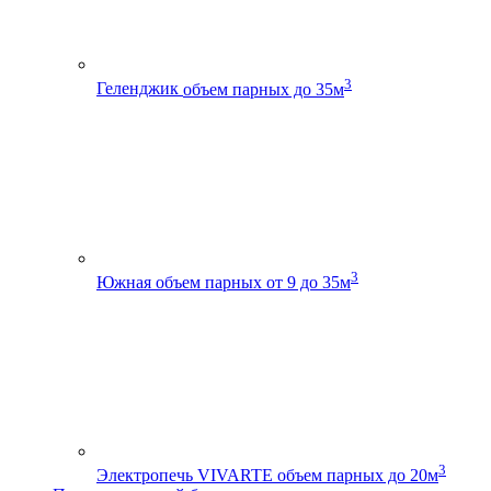
3
Геленджик
объем парных до 35м
3
Южная
объем парных от 9 до 35м
3
Электропечь VIVARTE
объем парных до 20м