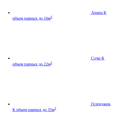
Анапа К
3
объем парных до 16м
Сочи К
3
объем парных до 22м
Геленджик
3
К
объем парных до 35м