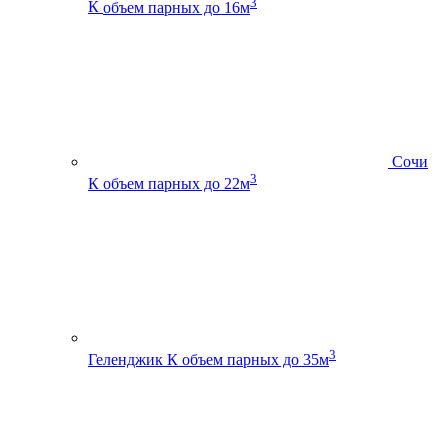
3
К
объем парных до 16м
Сочи
3
К
объем парных до 22м
3
Геленджик К
объем парных до 35м