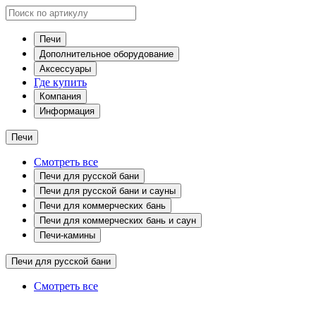
Печи
Дополнительное оборудование
Аксессуары
Где купить
Компания
Информация
Печи
Смотреть все
Печи для русской бани
Печи для русской бани и сауны
Печи для коммерческих бань
Печи для коммерческих бань и саун
Печи-камины
Печи для русской бани
Смотреть все