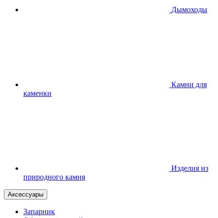
Дымоходы
Камни для
каменки
Изделия из
природного камня
Аксессуары
Запарник