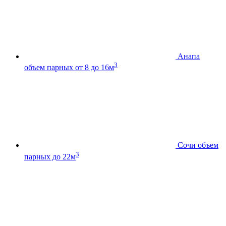
Анапа
3
объем парных от 8 до 16м
Сочи
объем
3
парных до 22м