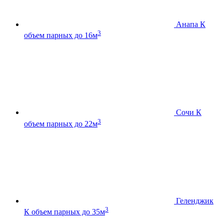
Анапа К
3
объем парных до 16м
Сочи К
3
объем парных до 22м
Геленджик
3
К
объем парных до 35м