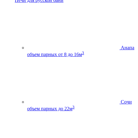
Печи для русской бани
Анапа
3
объем парных от 8 до 16м
Сочи
3
объем парных до 22м