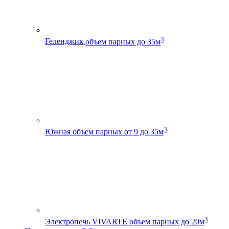
3
Геленджик
объем парных до 35м
3
Южная
объем парных от 9 до 35м
3
Электропечь VIVARTE
объем парных до 20м