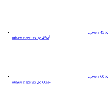
Домна 45 К
3
объем парных до 45м
Домна 60 К
3
объем парных до 60м