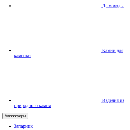
Дымоходы
Камни для
каменки
Изделия из
природного камня
Аксессуары
Запарник