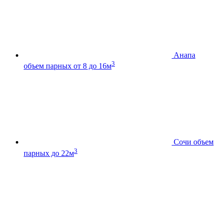
Анапа
3
объем парных от 8 до 16м
Сочи
объем
3
парных до 22м