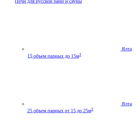
Печи для русской бани и сауны
Ялта
3
15
объем парных до 15м
Ялта
3
25
объем парных от 15 до 25м