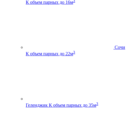
3
К
объем парных до 16м
Сочи
3
К
объем парных до 22м
3
Геленджик К
объем парных до 35м