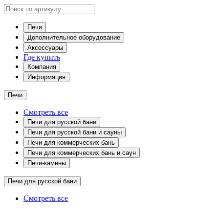
Печи
Дополнительное оборудование
Аксессуары
Где купить
Компания
Информация
Печи
Смотреть все
Печи для русской бани
Печи для русской бани и сауны
Печи для коммерческих бань
Печи для коммерческих бань и саун
Печи-камины
Печи для русской бани
Смотреть все