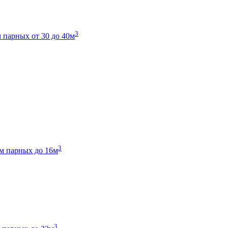
3
 парных от 30 до 40м
3
м парных до 16м
3