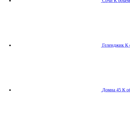
Сочи К
объем
Геленджик К
Домна 45 К
о