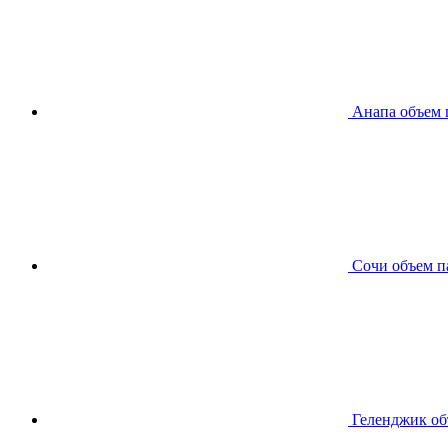
Анапа
объем 
Сочи
объем п
Геленджик
об