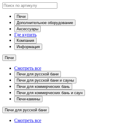
Печи
Дополнительное оборудование
Аксессуары
Где купить
Компания
Информация
Печи
Смотреть все
Печи для русской бани
Печи для русской бани и сауны
Печи для коммерческих бань
Печи для коммерческих бань и саун
Печи-камины
Печи для русской бани
Смотреть все