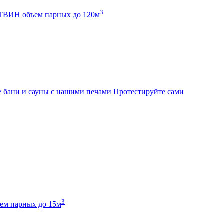
3
К ТВИН
объем парных до 120м
 бани и сауны с нашими печами
Протестируйте сами
3
ем парных до 15м