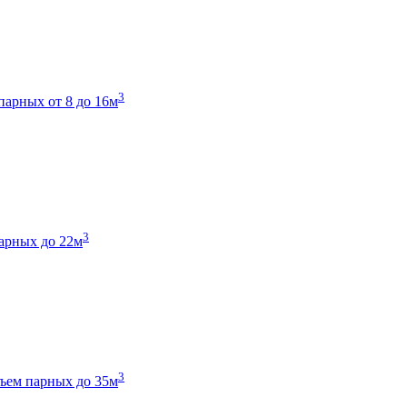
3
парных от 8 до 16м
3
арных до 22м
3
ъем парных до 35м