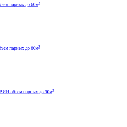
3
бъем парных до 60м
3
бъем парных до 80м
3
 ТВИН
объем парных до 90м