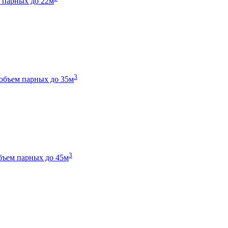
 парных до 22м
3
объем парных до 35м
3
бъем парных до 45м