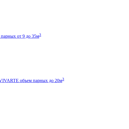
3
 парных от 9 до 35м
3
 VIVARTE
объем парных до 20м