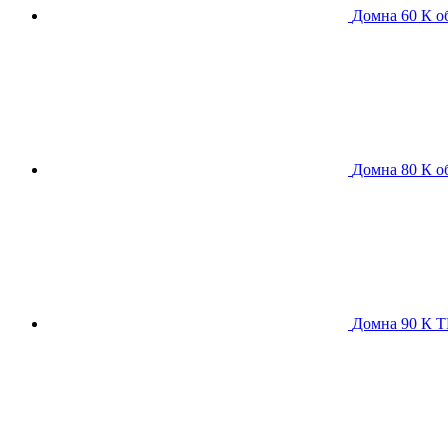
Домна 60 К
о
Домна 80 К
о
Домна 90 К