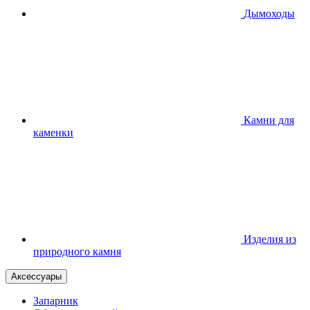
Дымоходы
Камни для
каменки
Изделия из
природного камня
Аксессуары
Запарник