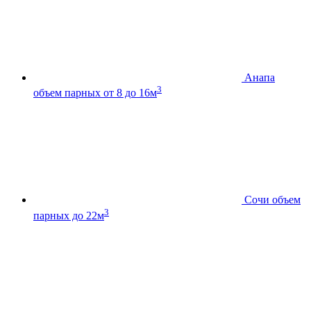
Анапа
3
объем парных от 8 до 16м
Сочи
объем
3
парных до 22м