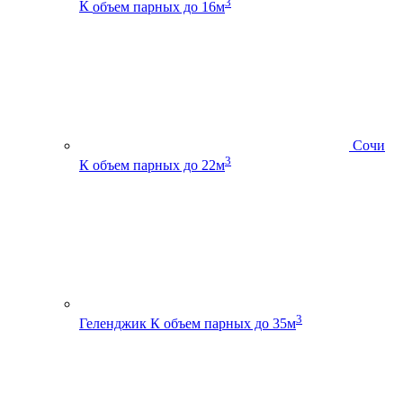
3
К
объем парных до 16м
Сочи
3
К
объем парных до 22м
3
Геленджик К
объем парных до 35м