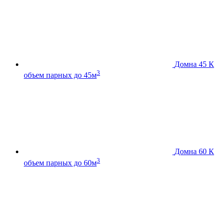
Домна 45 К
3
объем парных до 45м
Домна 60 К
3
объем парных до 60м