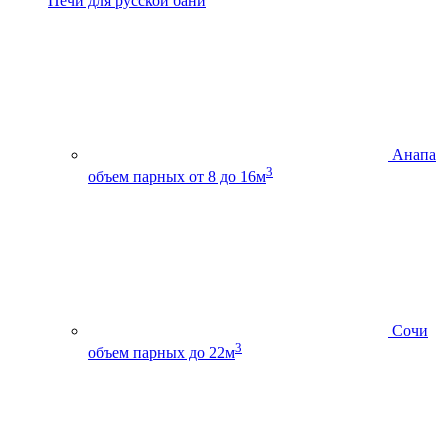
Печи для русской бани
Анапа
3
объем парных от 8 до 16м
Сочи
3
объем парных до 22м