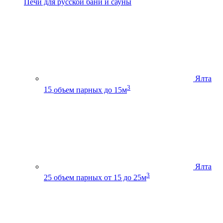
Печи для русской бани и сауны
Ялта
3
15
объем парных до 15м
Ялта
3
25
объем парных от 15 до 25м