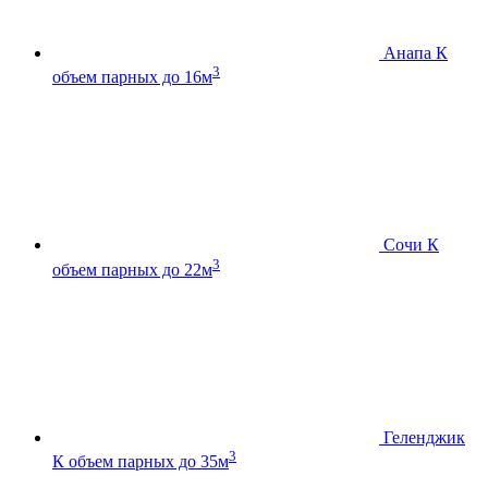
Анапа К
3
объем парных до 16м
Сочи К
3
объем парных до 22м
Геленджик
3
К
объем парных до 35м