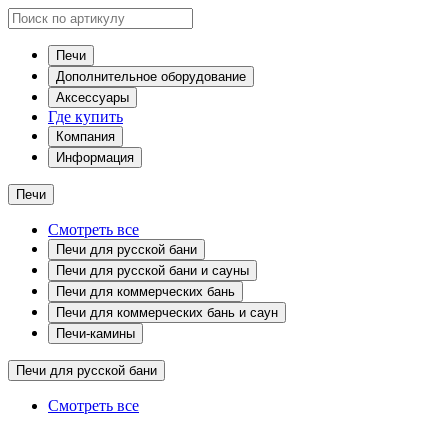
Печи
Дополнительное оборудование
Аксессуары
Где купить
Компания
Информация
Печи
Смотреть все
Печи для русской бани
Печи для русской бани и сауны
Печи для коммерческих бань
Печи для коммерческих бань и саун
Печи-камины
Печи для русской бани
Смотреть все