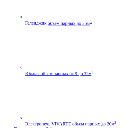
3
Геленджик
объем парных до 35м
3
Южная
объем парных от 9 до 35м
3
Электропечь VIVARTE
объем парных до 20м