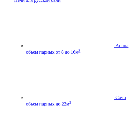
Печи для русской бани
Анапа
3
объем парных от 8 до 16м
Сочи
3
объем парных до 22м