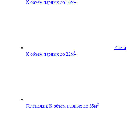
3
К
объем парных до 16м
Сочи
3
К
объем парных до 22м
3
Геленджик К
объем парных до 35м