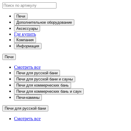
Печи
Дополнительное оборудование
Аксессуары
Где купить
Компания
Информация
Печи
Смотреть все
Печи для русской бани
Печи для русской бани и сауны
Печи для коммерческих бань
Печи для коммерческих бань и саун
Печи-камины
Печи для русской бани
Смотреть все