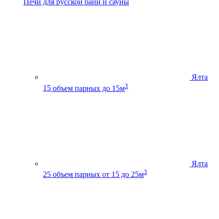
Печи для русской бани и сауны
Ялта
3
15
объем парных до 15м
Ялта
3
25
объем парных от 15 до 25м