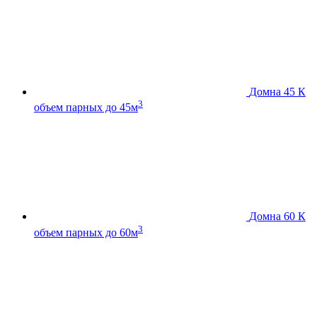
Домна 45 К
3
объем парных до 45м
Домна 60 К
3
объем парных до 60м