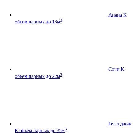
Анапа К
3
объем парных до 16м
Сочи К
3
объем парных до 22м
Геленджик
3
К
объем парных до 35м