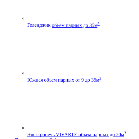
3
Геленджик
объем парных до 35м
3
Южная
объем парных от 9 до 35м
3
Электропечь VIVARTE
объем парных до 20м