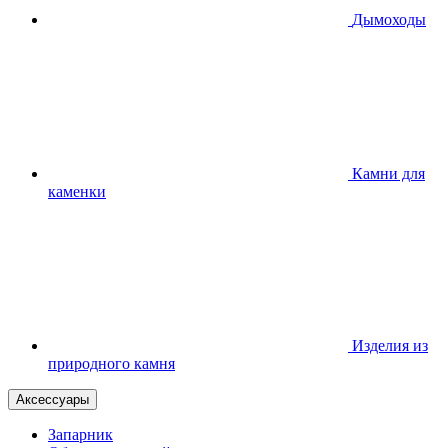
Дымоходы
Камни для
каменки
Изделия из
природного камня
Аксессуары
Запарник