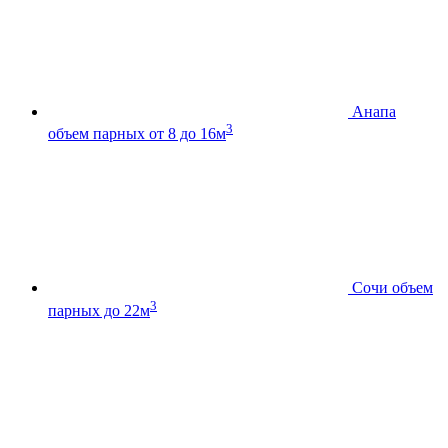
Анапа
3
объем парных от 8 до 16м
Сочи
объем
3
парных до 22м