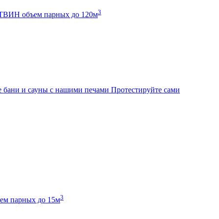
3
К ТВИН
объем парных до 120м
 бани и сауны с нашими печами
Протестируйте сами
3
ем парных до 15м