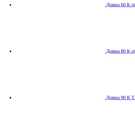
Домна 60 К
о
Домна 80 К
о
Домна 90 К