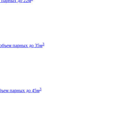
 парных до 22м
3
объем парных до 35м
3
бъем парных до 45м