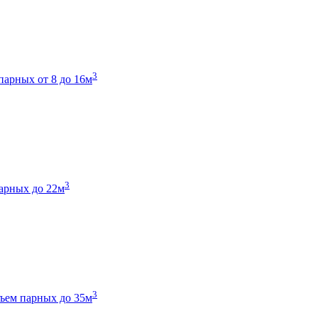
3
парных от 8 до 16м
3
арных до 22м
3
ъем парных до 35м