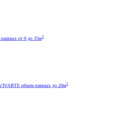
3
 парных от 9 до 35м
3
 VIVARTE
объем парных до 20м