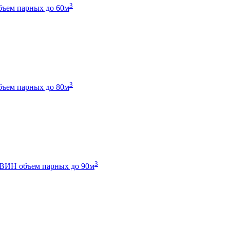
3
бъем парных до 60м
3
бъем парных до 80м
3
 ТВИН
объем парных до 90м