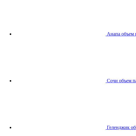
Анапа
объем 
Сочи
объем п
Геленджик
об