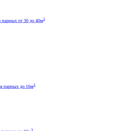
3
 парных от 30 до 40м
3
м парных до 16м
3