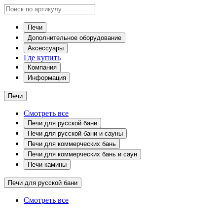
Печи
Дополнительное оборудование
Аксессуары
Где купить
Компания
Информация
Печи
Смотреть все
Печи для русской бани
Печи для русской бани и сауны
Печи для коммерческих бань
Печи для коммерческих бань и саун
Печи-камины
Печи для русской бани
Смотреть все