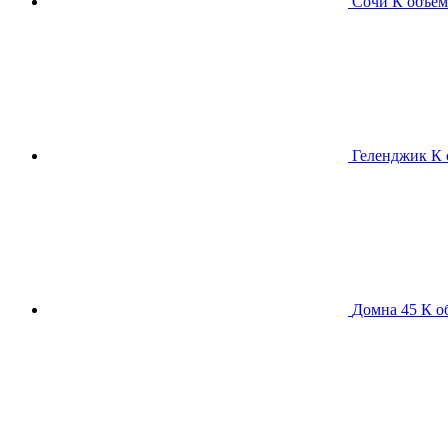
Сочи К
объем
Геленджик К
Домна 45 К
о