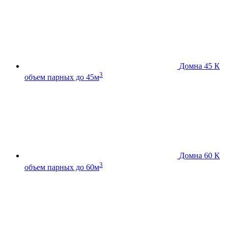
Домна 45 К
3
объем парных до 45м
Домна 60 К
3
объем парных до 60м