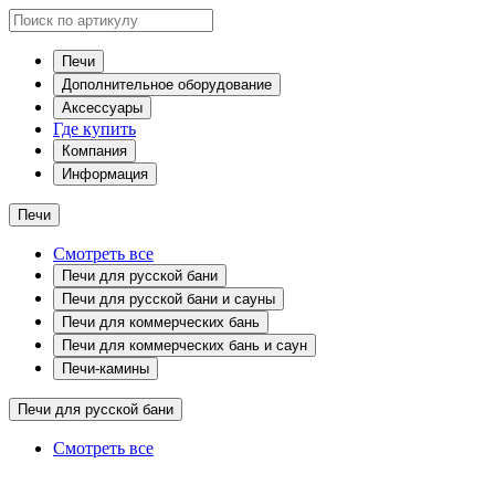
Печи
Дополнительное оборудование
Аксессуары
Где купить
Компания
Информация
Печи
Смотреть все
Печи для русской бани
Печи для русской бани и сауны
Печи для коммерческих бань
Печи для коммерческих бань и саун
Печи-камины
Печи для русской бани
Смотреть все