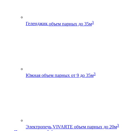
3
Геленджик
объем парных до 35м
3
Южная
объем парных от 9 до 35м
3
Электропечь VIVARTE
объем парных до 20м