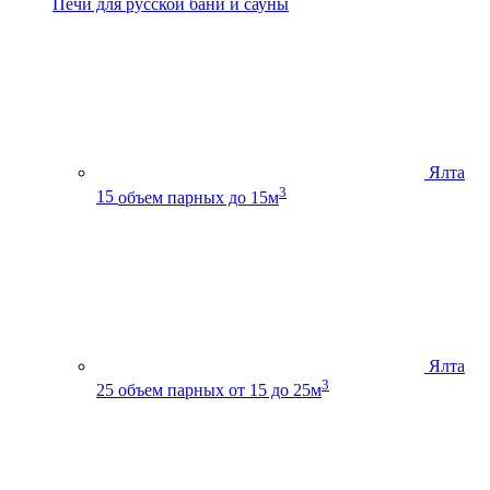
Печи для русской бани и сауны
Ялта
3
15
объем парных до 15м
Ялта
3
25
объем парных от 15 до 25м