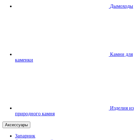
Дымоходы
Камни для
каменки
Изделия из
природного камня
Аксессуары
Запарник