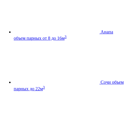
Анапа
3
объем парных от 8 до 16м
Сочи
объем
3
парных до 22м