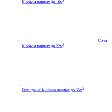
3
К
объем парных до 16м
Сочи
3
К
объем парных до 22м
3
Геленджик К
объем парных до 35м