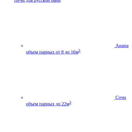
Печи для русской бани
Анапа
3
объем парных от 8 до 16м
Сочи
3
объем парных до 22м