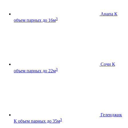
Анапа К
3
объем парных до 16м
Сочи К
3
объем парных до 22м
Геленджик
3
К
объем парных до 35м