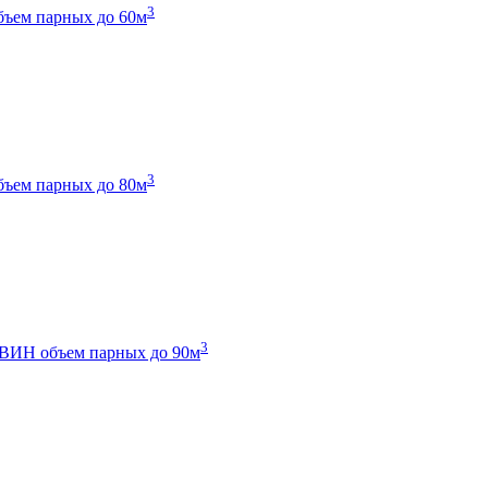
3
бъем парных до 60м
3
бъем парных до 80м
3
 ТВИН
объем парных до 90м