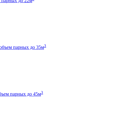
 парных до 22м
3
объем парных до 35м
3
бъем парных до 45м