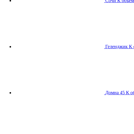
Сочи К
объем
Геленджик К
Домна 45 К
о