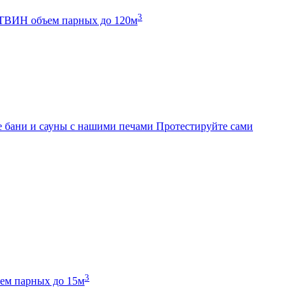
3
К ТВИН
объем парных до 120м
 бани и сауны с нашими печами
Протестируйте сами
3
ем парных до 15м