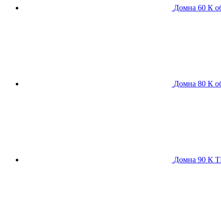
Домна 60 К
о
Домна 80 К
о
Домна 90 К