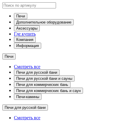
Печи
Дополнительное оборудование
Аксессуары
Где купить
Компания
Информация
Печи
Смотреть все
Печи для русской бани
Печи для русской бани и сауны
Печи для коммерческих бань
Печи для коммерческих бань и саун
Печи-камины
Печи для русской бани
Смотреть все