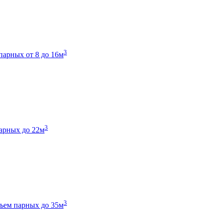
3
парных от 8 до 16м
3
арных до 22м
3
ъем парных до 35м