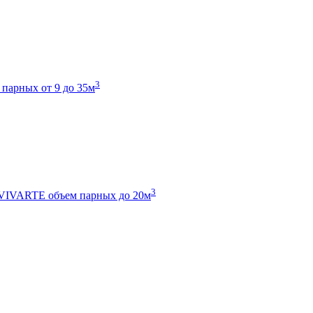
3
 парных от 9 до 35м
3
 VIVARTE
объем парных до 20м