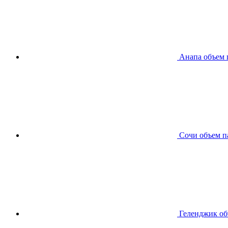
Анапа
объем 
Сочи
объем п
Геленджик
об