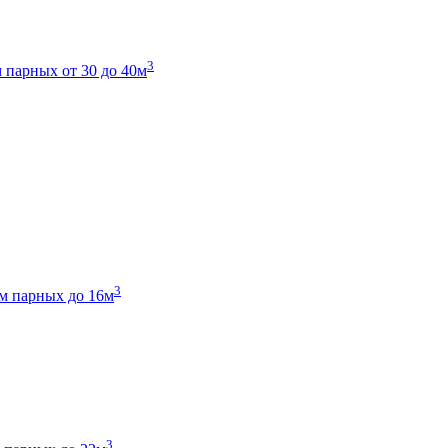
3
 парных от 30 до 40м
3
м парных до 16м
3