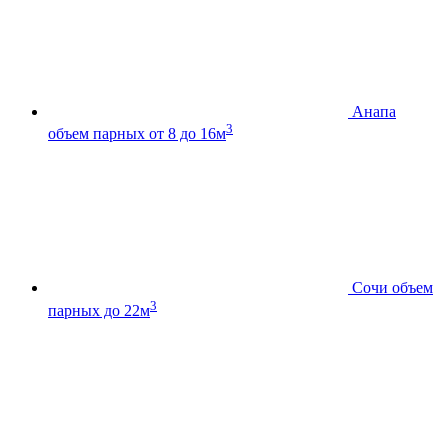
Анапа
3
объем парных от 8 до 16м
Сочи
объем
3
парных до 22м