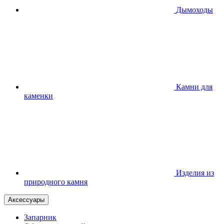
Дымоходы
Камни для
каменки
Изделия из
природного камня
Аксессуары
Запарник