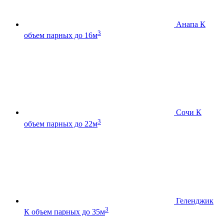
Анапа К
3
объем парных до 16м
Сочи К
3
объем парных до 22м
Геленджик
3
К
объем парных до 35м