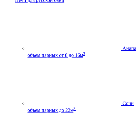
Печи для русской бани
Анапа
3
объем парных от 8 до 16м
Сочи
3
объем парных до 22м