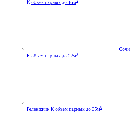
3
К
объем парных до 16м
Сочи
3
К
объем парных до 22м
3
Геленджик К
объем парных до 35м