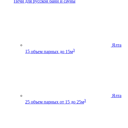
Печи для русской бани и сауны
Ялта
3
15
объем парных до 15м
Ялта
3
25
объем парных от 15 до 25м