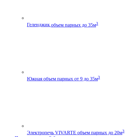
3
Геленджик
объем парных до 35м
3
Южная
объем парных от 9 до 35м
3
Электропечь VIVARTE
объем парных до 20м