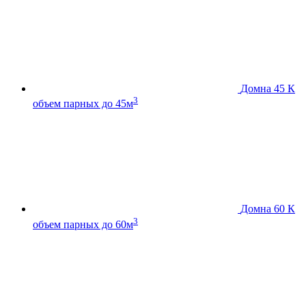
Домна 45 К
3
объем парных до 45м
Домна 60 К
3
объем парных до 60м