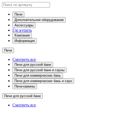
Печи
Дополнительное оборудование
Аксессуары
Где купить
Компания
Информация
Печи
Смотреть все
Печи для русской бани
Печи для русской бани и сауны
Печи для коммерческих бань
Печи для коммерческих бань и саун
Печи-камины
Печи для русской бани
Смотреть все