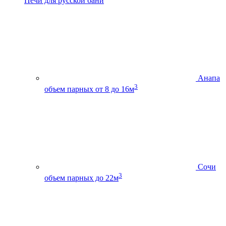
Печи для русской бани
Анапа
3
объем парных от 8 до 16м
Сочи
3
объем парных до 22м