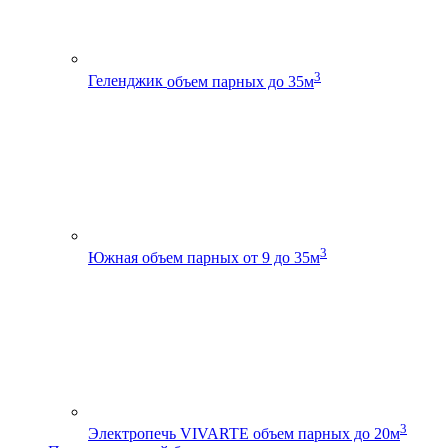
3
Геленджик
объем парных до 35м
3
Южная
объем парных от 9 до 35м
3
Электропечь VIVARTE
объем парных до 20м