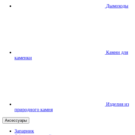
Дымоходы
Камни для
каменки
Изделия из
природного камня
Аксессуары
Запарник