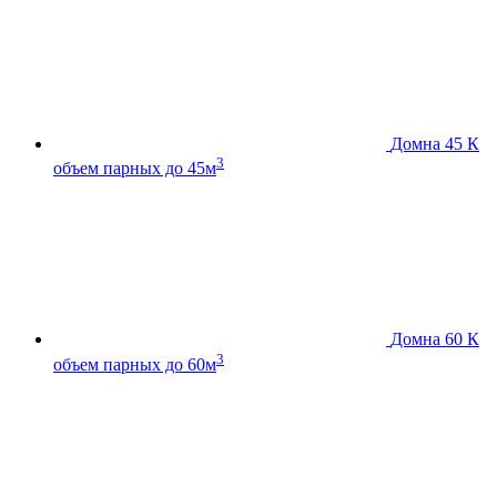
Домна 45 К
3
объем парных до 45м
Домна 60 К
3
объем парных до 60м