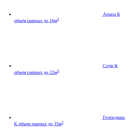
Анапа К
3
объем парных до 16м
Сочи К
3
объем парных до 22м
Геленджик
3
К
объем парных до 35м