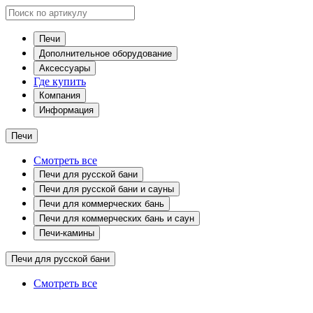
Печи
Дополнительное оборудование
Аксессуары
Где купить
Компания
Информация
Печи
Смотреть все
Печи для русской бани
Печи для русской бани и сауны
Печи для коммерческих бань
Печи для коммерческих бань и саун
Печи-камины
Печи для русской бани
Смотреть все