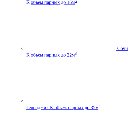
3
К
объем парных до 16м
Сочи
3
К
объем парных до 22м
3
Геленджик К
объем парных до 35м