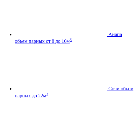
Анапа
3
объем парных от 8 до 16м
Сочи
объем
3
парных до 22м