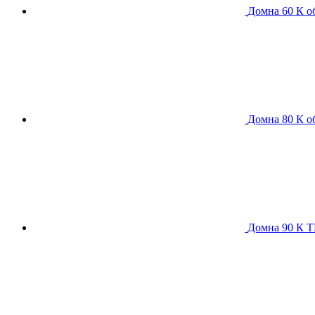
Домна 60 К
о
Домна 80 К
о
Домна 90 К