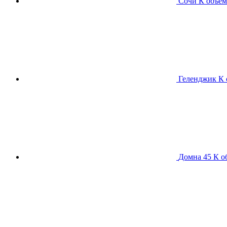
Сочи К
объем
Геленджик К
Домна 45 К
о