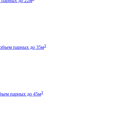
 парных до 22м
3
объем парных до 35м
3
бъем парных до 45м