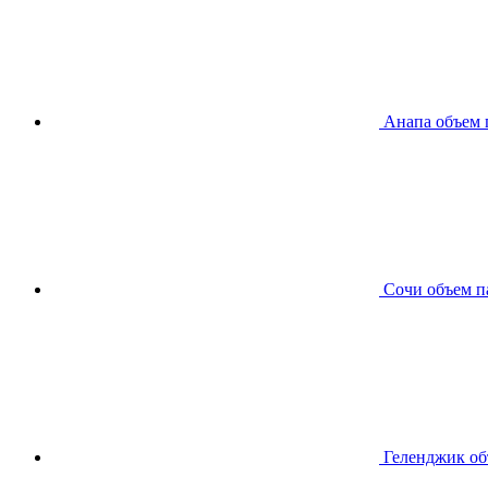
Анапа
объем 
Сочи
объем п
Геленджик
об