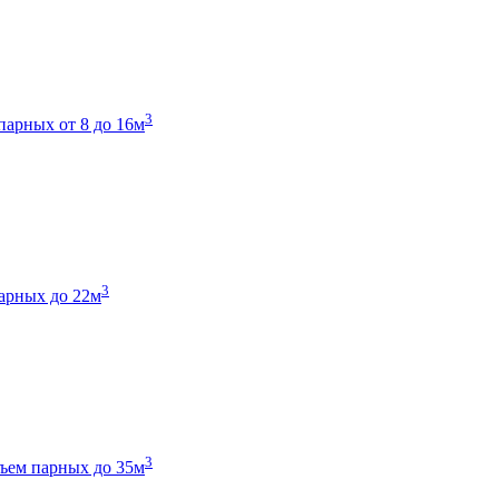
3
парных от 8 до 16м
3
арных до 22м
3
ъем парных до 35м