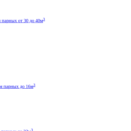
3
 парных от 30 до 40м
3
м парных до 16м
3