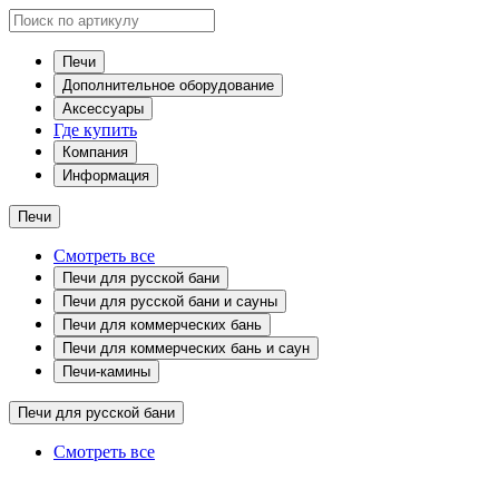
Печи
Дополнительное оборудование
Аксессуары
Где купить
Компания
Информация
Печи
Смотреть все
Печи для русской бани
Печи для русской бани и сауны
Печи для коммерческих бань
Печи для коммерческих бань и саун
Печи-камины
Печи для русской бани
Смотреть все