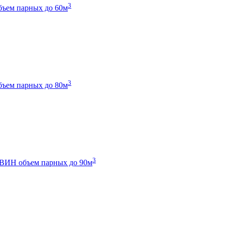
3
бъем парных до 60м
3
бъем парных до 80м
3
 ТВИН
объем парных до 90м