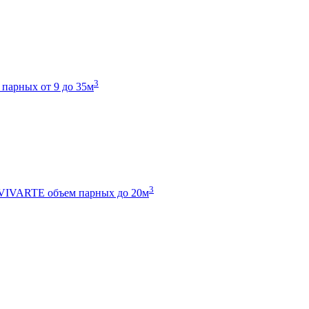
3
 парных от 9 до 35м
3
 VIVARTE
объем парных до 20м