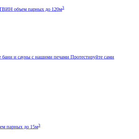
3
К ТВИН
объем парных до 120м
 бани и сауны с нашими печами
Протестируйте сами
3
ем парных до 15м