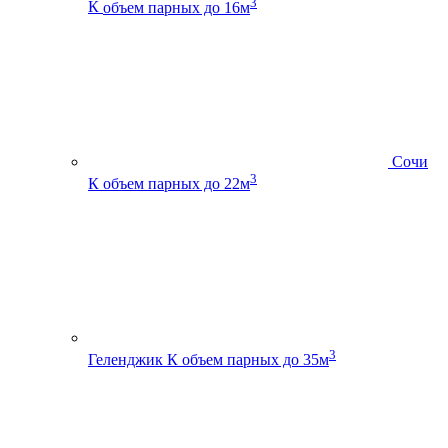
3
К
объем парных до 16м
Сочи
3
К
объем парных до 22м
3
Геленджик К
объем парных до 35м