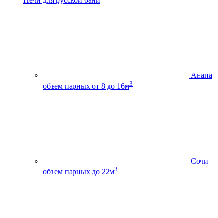
Печи для русской бани
Анапа
3
объем парных от 8 до 16м
Сочи
3
объем парных до 22м