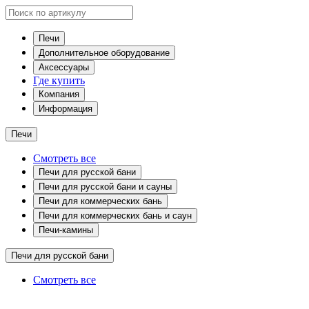
Печи
Дополнительное оборудование
Аксессуары
Где купить
Компания
Информация
Печи
Смотреть все
Печи для русской бани
Печи для русской бани и сауны
Печи для коммерческих бань
Печи для коммерческих бань и саун
Печи-камины
Печи для русской бани
Смотреть все