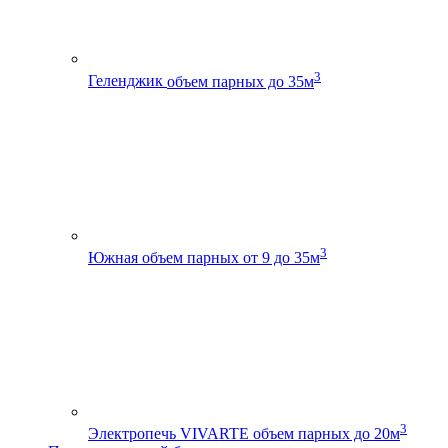
3
Геленджик
объем парных до 35м
3
Южная
объем парных от 9 до 35м
3
Электропечь VIVARTE
объем парных до 20м