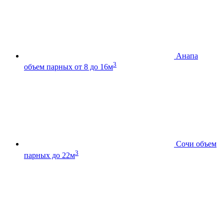
Анапа
3
объем парных от 8 до 16м
Сочи
объем
3
парных до 22м