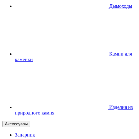
Дымоходы
Камни для
каменки
Изделия из
природного камня
Аксессуары
Запарник