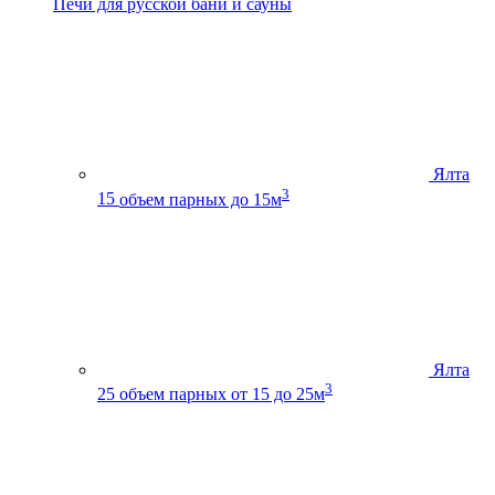
Печи для русской бани и сауны
Ялта
3
15
объем парных до 15м
Ялта
3
25
объем парных от 15 до 25м