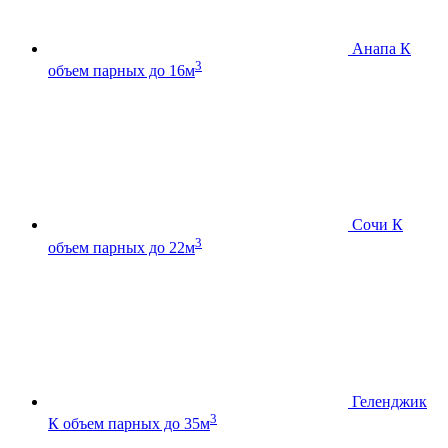
Анапа К
3
объем парных до 16м
Сочи К
3
объем парных до 22м
Геленджик
3
К
объем парных до 35м