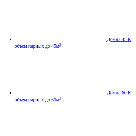
Домна 45 К
3
объем парных до 45м
Домна 60 К
3
объем парных до 60м