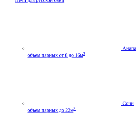
Печи для русской бани
Анапа
3
объем парных от 8 до 16м
Сочи
3
объем парных до 22м