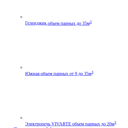
3
Геленджик
объем парных до 35м
3
Южная
объем парных от 9 до 35м
3
Электропечь VIVARTE
объем парных до 20м