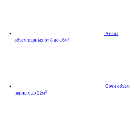
Анапа
3
объем парных от 8 до 16м
Сочи
объем
3
парных до 22м