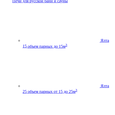
Печи для русской бани и сауны
Ялта
3
15
объем парных до 15м
Ялта
3
25
объем парных от 15 до 25м