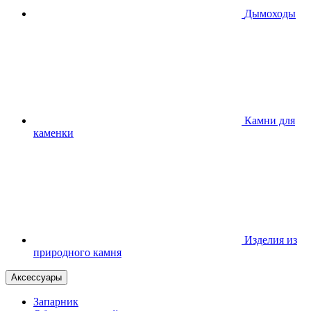
Дымоходы
Камни для
каменки
Изделия из
природного камня
Аксессуары
Запарник