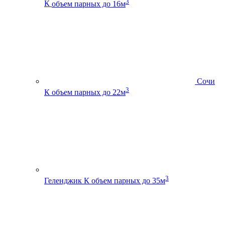
3
К
объем парных до 16м
Сочи
3
К
объем парных до 22м
3
Геленджик К
объем парных до 35м