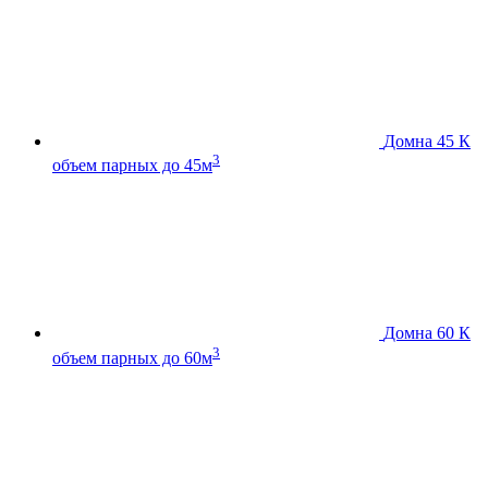
Домна 45 К
3
объем парных до 45м
Домна 60 К
3
объем парных до 60м