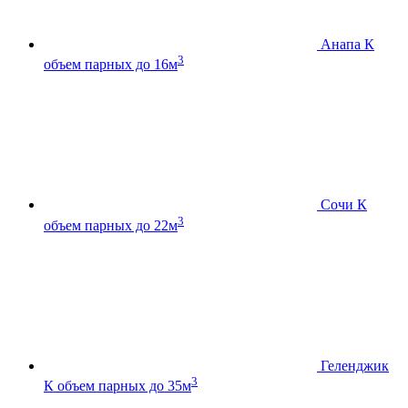
Анапа К
3
объем парных до 16м
Сочи К
3
объем парных до 22м
Геленджик
3
К
объем парных до 35м