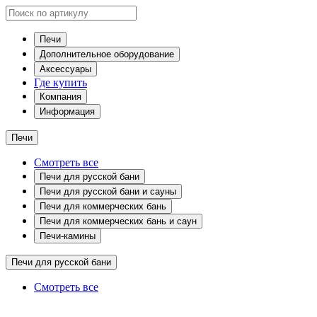
Печи
Дополнительное оборудование
Аксессуары
Где купить
Компания
Информация
Печи
Смотреть все
Печи для русской бани
Печи для русской бани и сауны
Печи для коммерческих бань
Печи для коммерческих бань и саун
Печи-камины
Печи для русской бани
Смотреть все