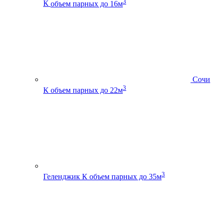
3
К
объем парных до 16м
Сочи
3
К
объем парных до 22м
3
Геленджик К
объем парных до 35м