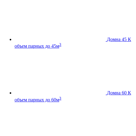
Домна 45 К
3
объем парных до 45м
Домна 60 К
3
объем парных до 60м