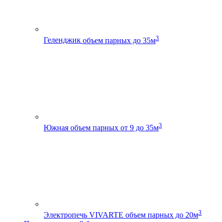
3
Геленджик
объем парных до 35м
3
Южная
объем парных от 9 до 35м
3
Электропечь VIVARTE
объем парных до 20м