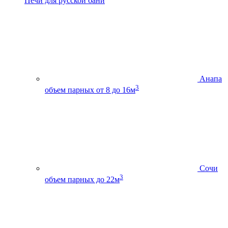
Печи для русской бани
Анапа
3
объем парных от 8 до 16м
Сочи
3
объем парных до 22м