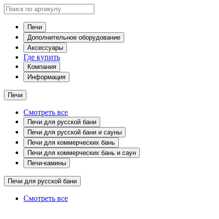
Печи
Дополнительное оборудование
Аксессуары
Где купить
Компания
Информация
Печи
Смотреть все
Печи для русской бани
Печи для русской бани и сауны
Печи для коммерческих бань
Печи для коммерческих бань и саун
Печи-камины
Печи для русской бани
Смотреть все