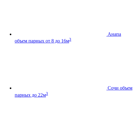
Анапа
3
объем парных от 8 до 16м
Сочи
объем
3
парных до 22м