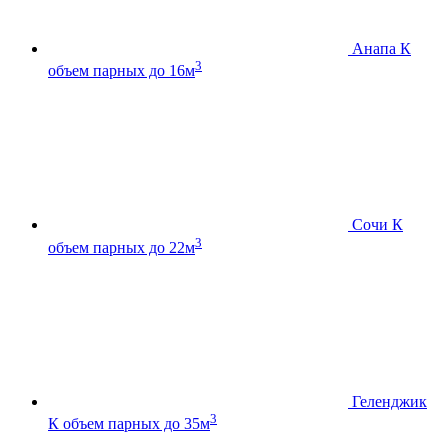
Анапа К
3
объем парных до 16м
Сочи К
3
объем парных до 22м
Геленджик
3
К
объем парных до 35м