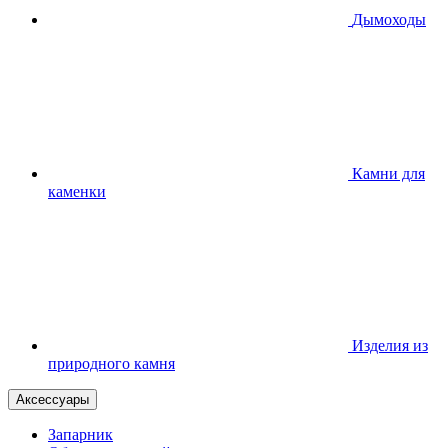
Дымоходы
Камни для
каменки
Изделия из
природного камня
Аксессуары
Запарник