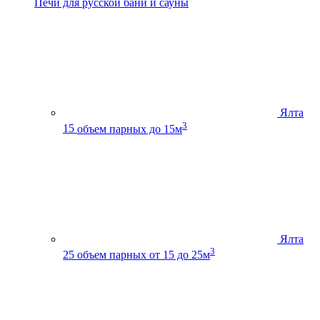
Печи для русской бани и сауны
Ялта
3
15
объем парных до 15м
Ялта
3
25
объем парных от 15 до 25м