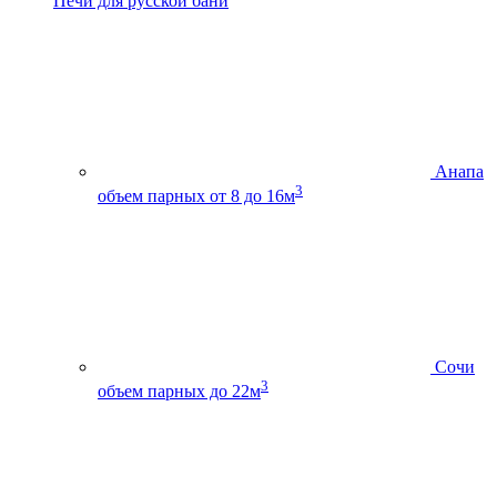
Печи для русской бани
Анапа
3
объем парных от 8 до 16м
Сочи
3
объем парных до 22м