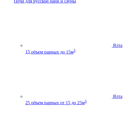
Печи для русской бани и сауны
Ялта
3
15
объем парных до 15м
Ялта
3
25
объем парных от 15 до 25м