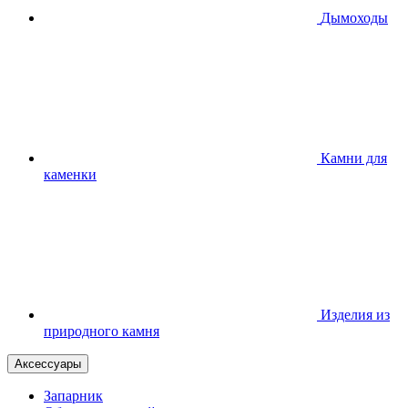
Дымоходы
Камни для
каменки
Изделия из
природного камня
Аксессуары
Запарник