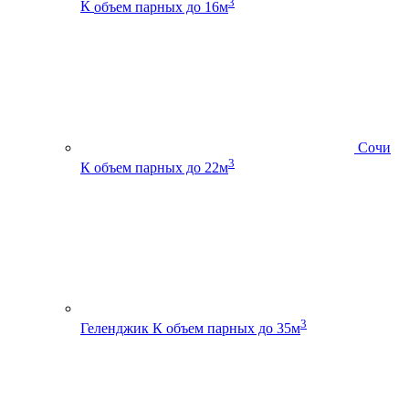
3
К
объем парных до 16м
Сочи
3
К
объем парных до 22м
3
Геленджик К
объем парных до 35м