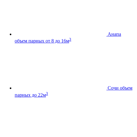
Анапа
3
объем парных от 8 до 16м
Сочи
объем
3
парных до 22м