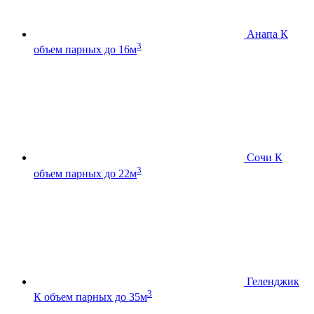
Анапа К
3
объем парных до 16м
Сочи К
3
объем парных до 22м
Геленджик
3
К
объем парных до 35м