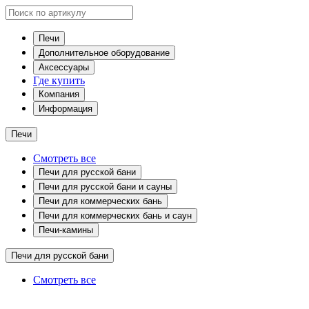
Печи
Дополнительное оборудование
Аксессуары
Где купить
Компания
Информация
Печи
Смотреть все
Печи для русской бани
Печи для русской бани и сауны
Печи для коммерческих бань
Печи для коммерческих бань и саун
Печи-камины
Печи для русской бани
Смотреть все