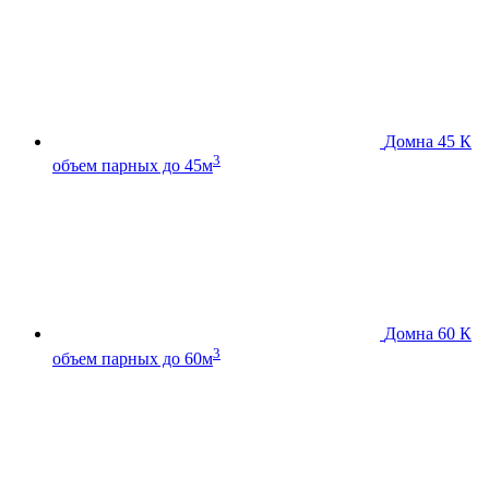
Домна 45 К
3
объем парных до 45м
Домна 60 К
3
объем парных до 60м