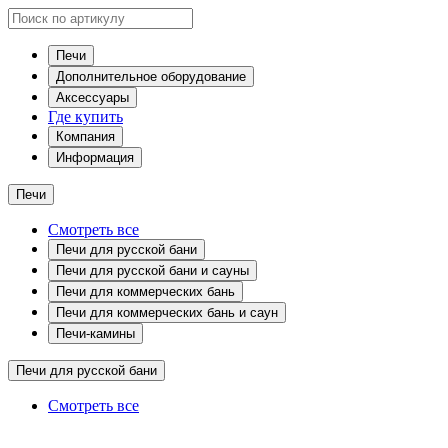
Печи
Дополнительное оборудование
Аксессуары
Где купить
Компания
Информация
Печи
Смотреть все
Печи для русской бани
Печи для русской бани и сауны
Печи для коммерческих бань
Печи для коммерческих бань и саун
Печи-камины
Печи для русской бани
Смотреть все