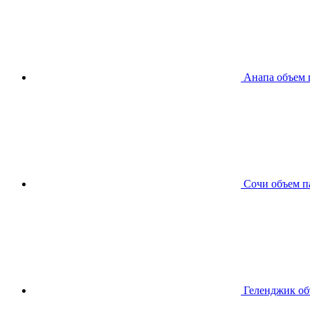
Анапа
объем 
Сочи
объем п
Геленджик
об