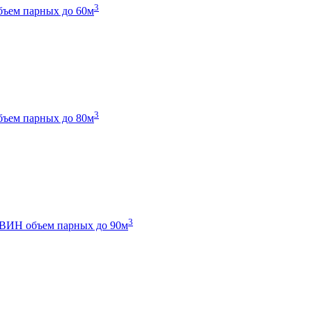
3
бъем парных до 60м
3
бъем парных до 80м
3
 ТВИН
объем парных до 90м