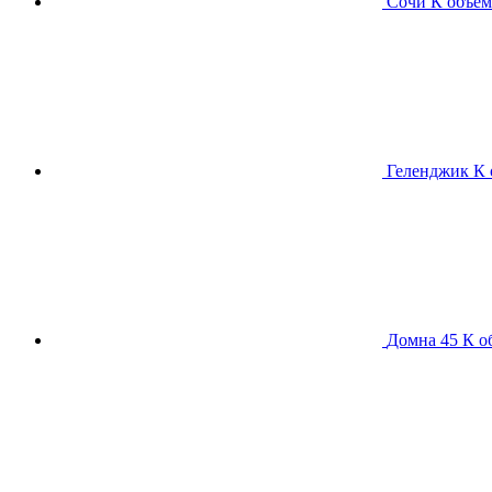
Сочи К
объем
Геленджик К
Домна 45 К
о