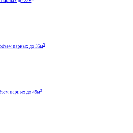
 парных до 22м
3
объем парных до 35м
3
бъем парных до 45м