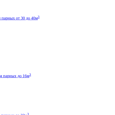
3
 парных от 30 до 40м
3
м парных до 16м
3