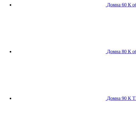
Домна 60 К
о
Домна 80 К
о
Домна 90 К