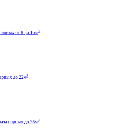
3
парных от 8 до 16м
3
арных до 22м
3
ъем парных до 35м