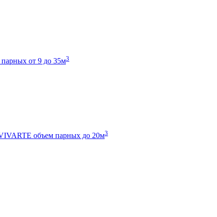
3
 парных от 9 до 35м
3
 VIVARTE
объем парных до 20м