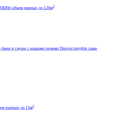
3
К ТВИН
объем парных до 120м
 бани и сауны с нашими печами
Протестируйте сами
3
ем парных до 15м