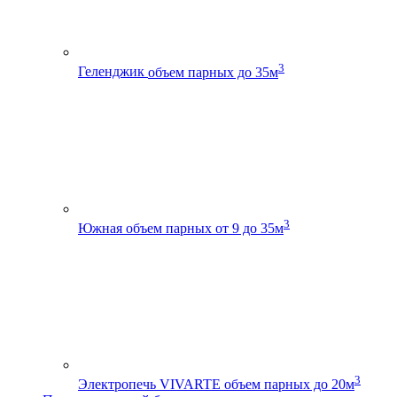
3
Геленджик
объем парных до 35м
3
Южная
объем парных от 9 до 35м
3
Электропечь VIVARTE
объем парных до 20м