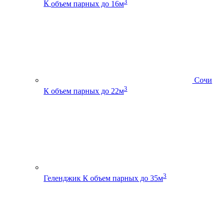
3
К
объем парных до 16м
Сочи
3
К
объем парных до 22м
3
Геленджик К
объем парных до 35м