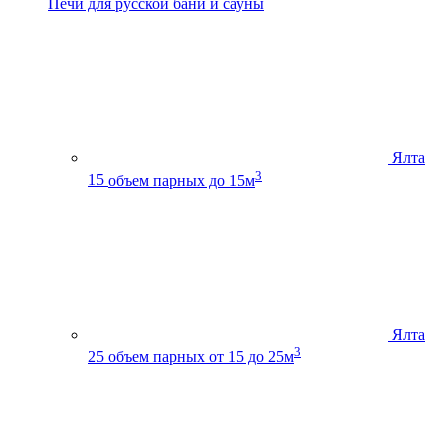
Печи для русской бани и сауны
Ялта
3
15
объем парных до 15м
Ялта
3
25
объем парных от 15 до 25м