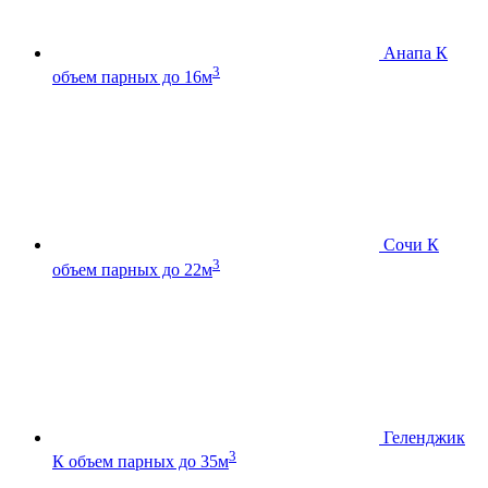
Анапа К
3
объем парных до 16м
Сочи К
3
объем парных до 22м
Геленджик
3
К
объем парных до 35м