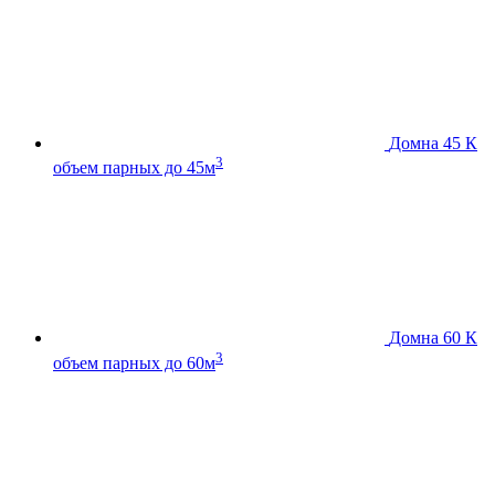
Домна 45 К
3
объем парных до 45м
Домна 60 К
3
объем парных до 60м