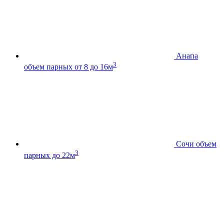
Анапа
3
объем парных от 8 до 16м
Сочи
объем
3
парных до 22м