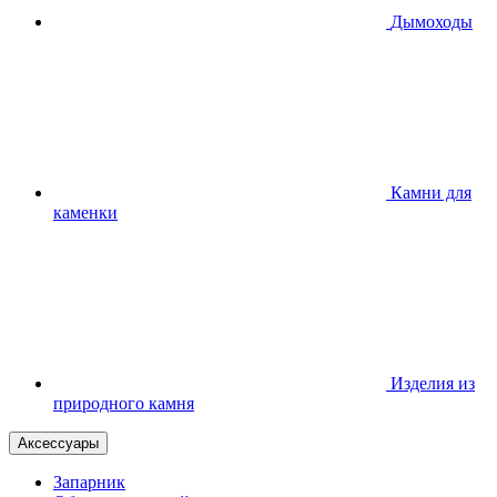
Дымоходы
Камни для
каменки
Изделия из
природного камня
Аксессуары
Запарник