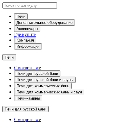
Печи
Дополнительное оборудование
Аксессуары
Где купить
Компания
Информация
Печи
Смотреть все
Печи для русской бани
Печи для русской бани и сауны
Печи для коммерческих бань
Печи для коммерческих бань и саун
Печи-камины
Печи для русской бани
Смотреть все