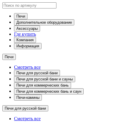
Печи
Дополнительное оборудование
Аксессуары
Где купить
Компания
Информация
Печи
Смотреть все
Печи для русской бани
Печи для русской бани и сауны
Печи для коммерческих бань
Печи для коммерческих бань и саун
Печи-камины
Печи для русской бани
Смотреть все