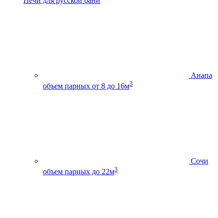
Печи для русской бани
Анапа
3
объем парных от 8 до 16м
Сочи
3
объем парных до 22м