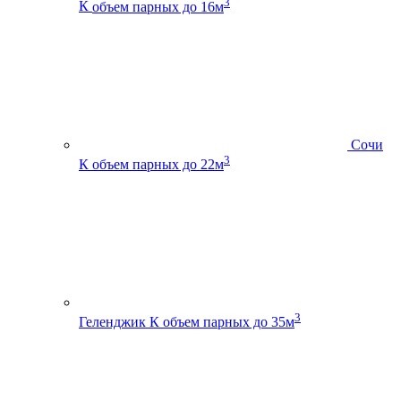
3
К
объем парных до 16м
Сочи
3
К
объем парных до 22м
3
Геленджик К
объем парных до 35м