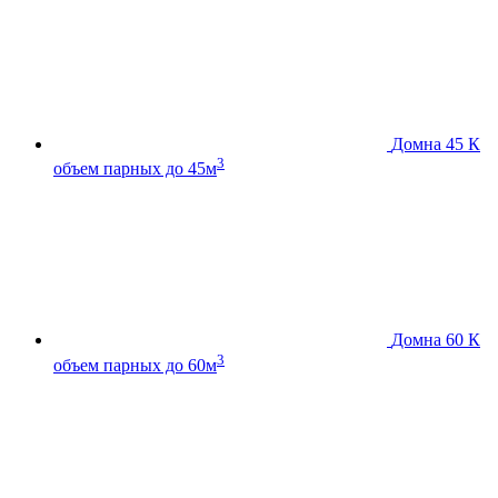
Домна 45 К
3
объем парных до 45м
Домна 60 К
3
объем парных до 60м