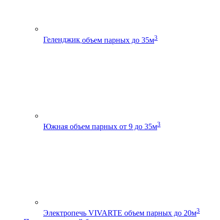
3
Геленджик
объем парных до 35м
3
Южная
объем парных от 9 до 35м
3
Электропечь VIVARTE
объем парных до 20м