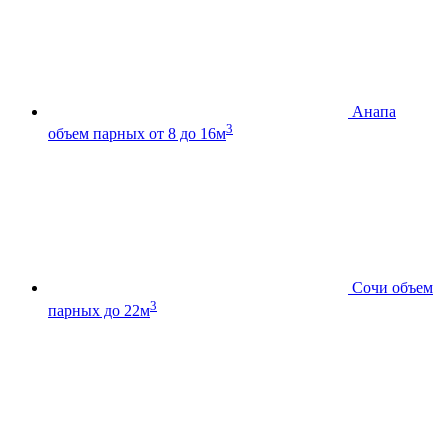
Анапа
3
объем парных от 8 до 16м
Сочи
объем
3
парных до 22м