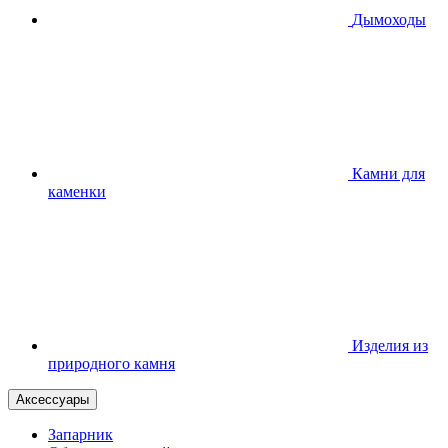
Дымоходы
Камни для
каменки
Изделия из
природного камня
Аксессуары
Запарник