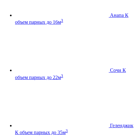
Анапа К
3
объем парных до 16м
Сочи К
3
объем парных до 22м
Геленджик
3
К
объем парных до 35м