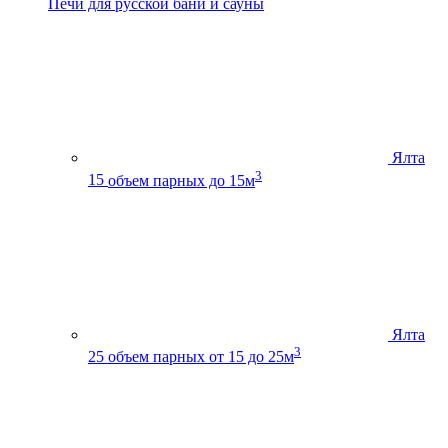
Печи для русской бани и сауны
Ялта
3
15
объем парных до 15м
Ялта
3
25
объем парных от 15 до 25м