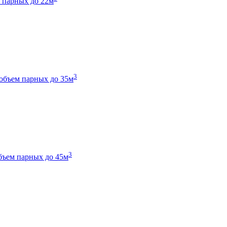
 парных до 22м
3
объем парных до 35м
3
бъем парных до 45м