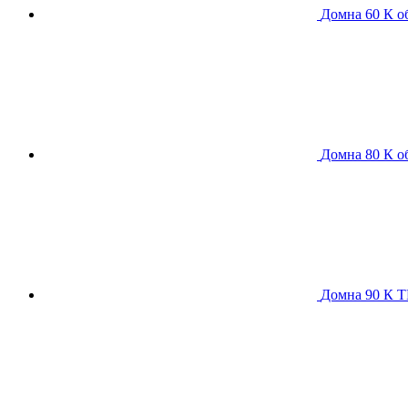
Домна 60 К
о
Домна 80 К
о
Домна 90 К