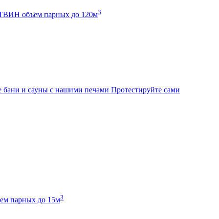
3
К ТВИН
объем парных до 120м
 бани и сауны с нашими печами
Протестируйте сами
3
ем парных до 15м