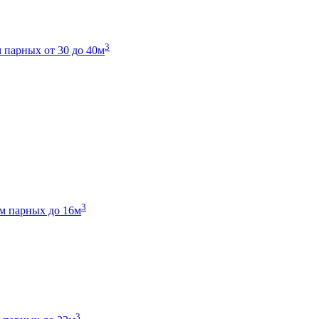
3
 парных от 30 до 40м
3
м парных до 16м
3