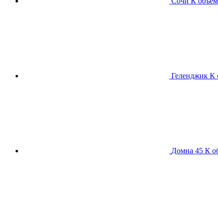
Сочи К
объем
Геленджик К
Домна 45 К
о