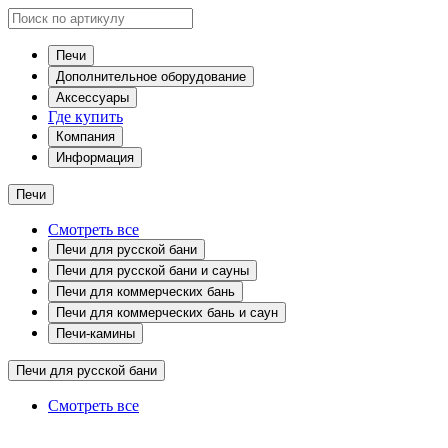
Печи
Дополнительное оборудование
Аксессуары
Где купить
Компания
Информация
Печи
Смотреть все
Печи для русской бани
Печи для русской бани и сауны
Печи для коммерческих бань
Печи для коммерческих бань и саун
Печи-камины
Печи для русской бани
Смотреть все