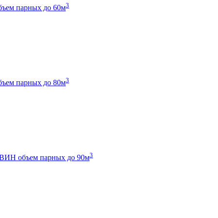
3
бъем парных до 60м
3
бъем парных до 80м
3
 ТВИН
объем парных до 90м