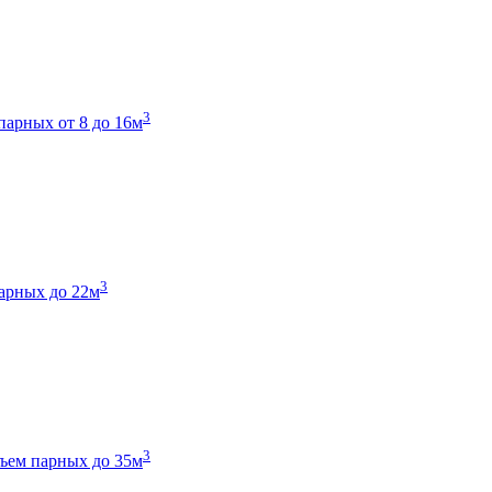
3
парных от 8 до 16м
3
арных до 22м
3
ъем парных до 35м