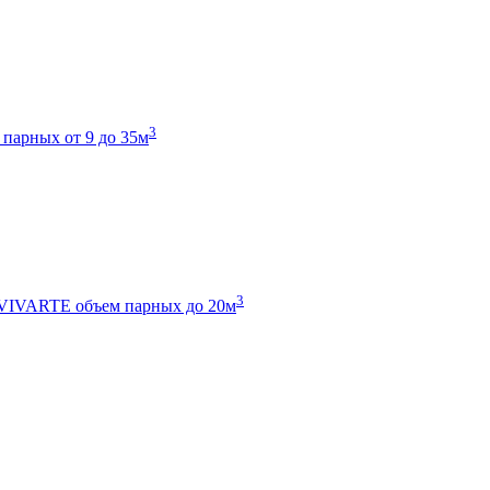
3
 парных от 9 до 35м
3
 VIVARTE
объем парных до 20м