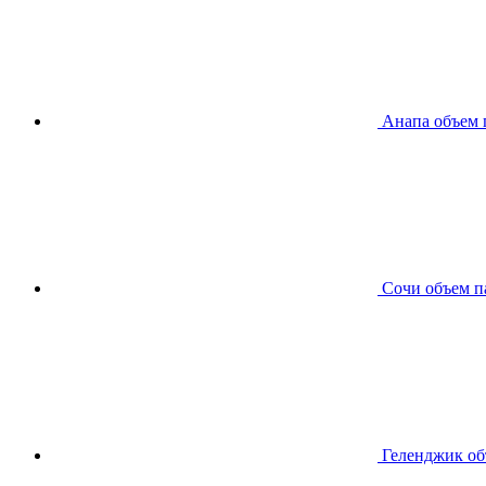
Анапа
объем 
Сочи
объем п
Геленджик
об