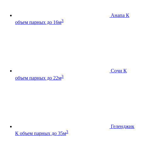
Анапа К
3
объем парных до 16м
Сочи К
3
объем парных до 22м
Геленджик
3
К
объем парных до 35м