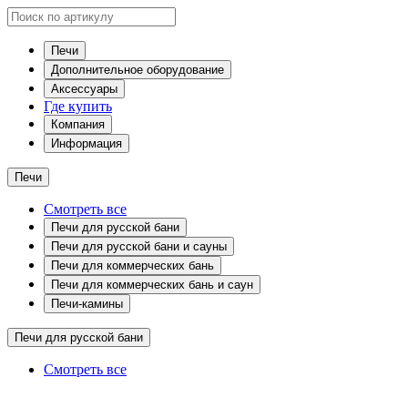
Печи
Дополнительное оборудование
Аксессуары
Где купить
Компания
Информация
Печи
Смотреть все
Печи для русской бани
Печи для русской бани и сауны
Печи для коммерческих бань
Печи для коммерческих бань и саун
Печи-камины
Печи для русской бани
Смотреть все