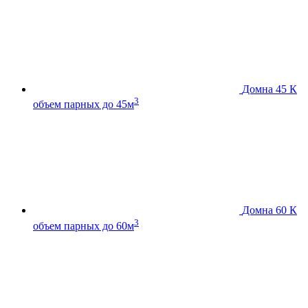
Домна 45 К
3
объем парных до 45м
Домна 60 К
3
объем парных до 60м