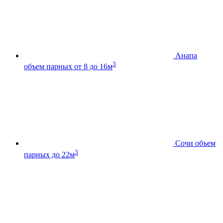
Анапа
3
объем парных от 8 до 16м
Сочи
объем
3
парных до 22м