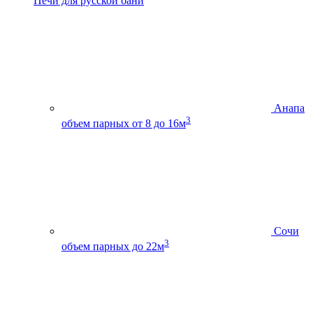
Печи для русской бани
Анапа
3
объем парных от 8 до 16м
Сочи
3
объем парных до 22м