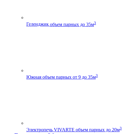
3
Геленджик
объем парных до 35м
3
Южная
объем парных от 9 до 35м
3
Электропечь VIVARTE
объем парных до 20м