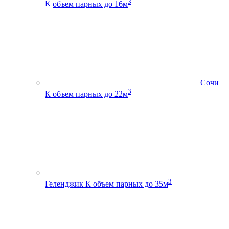
3
К
объем парных до 16м
Сочи
3
К
объем парных до 22м
3
Геленджик К
объем парных до 35м