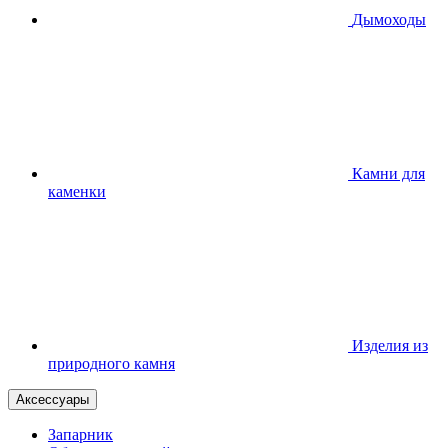
Дымоходы
Камни для
каменки
Изделия из
природного камня
Аксессуары
Запарник