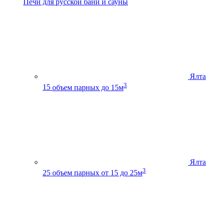
Печи для русской бани и сауны
Ялта
3
15
объем парных до 15м
Ялта
3
25
объем парных от 15 до 25м