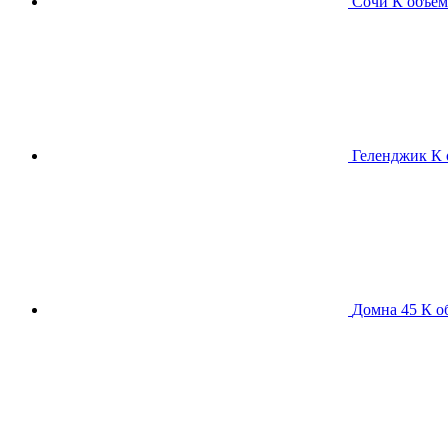
Сочи К
объем
Геленджик К
Домна 45 К
о