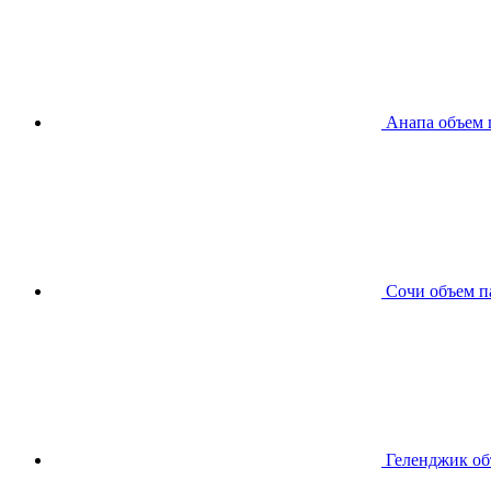
Анапа
объем 
Сочи
объем п
Геленджик
об