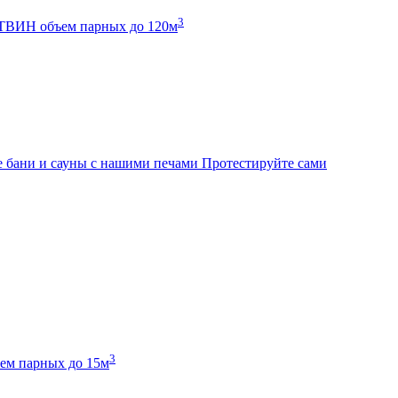
3
К ТВИН
объем парных до 120м
 бани и сауны с нашими печами
Протестируйте сами
3
ем парных до 15м