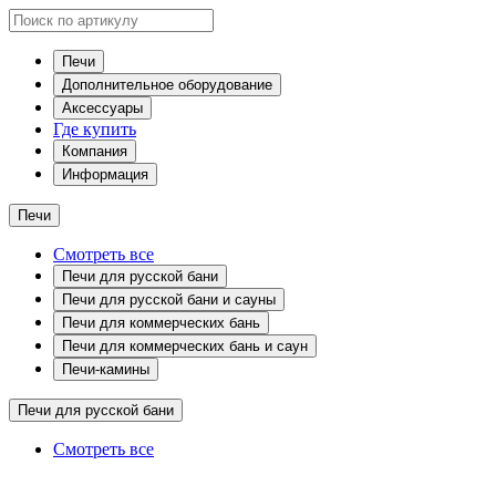
Печи
Дополнительное оборудование
Аксессуары
Где купить
Компания
Информация
Печи
Смотреть все
Печи для русской бани
Печи для русской бани и сауны
Печи для коммерческих бань
Печи для коммерческих бань и саун
Печи-камины
Печи для русской бани
Смотреть все