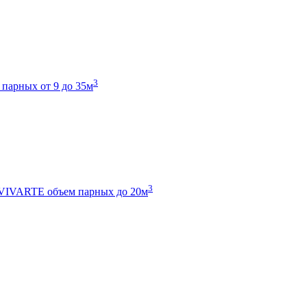
3
 парных от 9 до 35м
3
 VIVARTE
объем парных до 20м