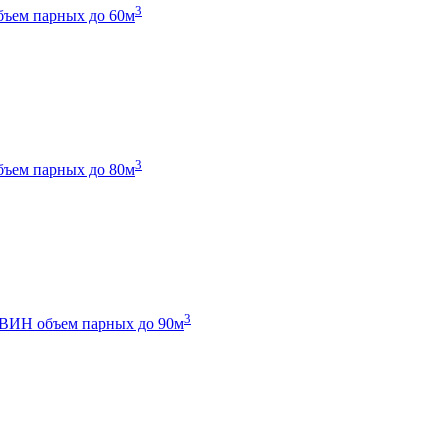
3
бъем парных до 60м
3
бъем парных до 80м
3
 ТВИН
объем парных до 90м