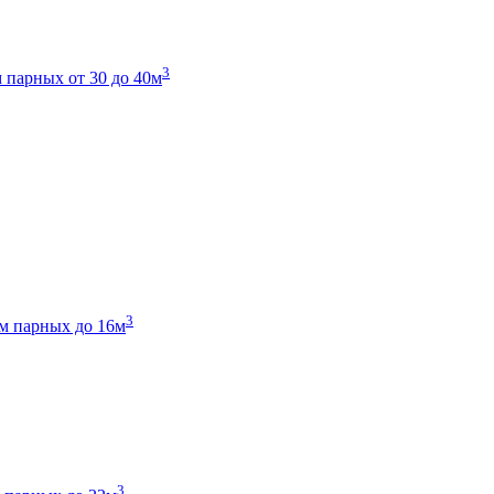
3
 парных от 30 до 40м
3
м парных до 16м
3