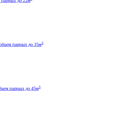
 парных до 22м
3
объем парных до 35м
3
бъем парных до 45м