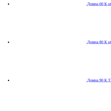
Домна 60 К
о
Домна 80 К
о
Домна 90 К