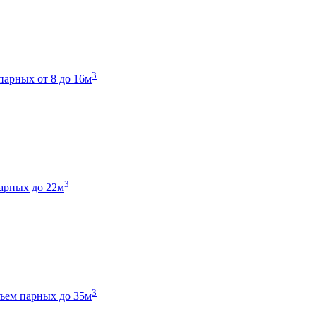
3
парных от 8 до 16м
3
арных до 22м
3
ъем парных до 35м