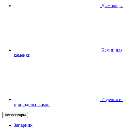
Дымоходы
Камни для
каменки
Изделия из
природного камня
Аксессуары
Запарник