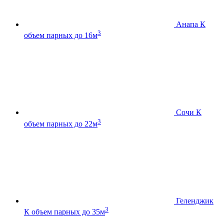
Анапа К
3
объем парных до 16м
Сочи К
3
объем парных до 22м
Геленджик
3
К
объем парных до 35м