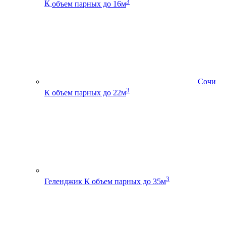
3
К
объем парных до 16м
Сочи
3
К
объем парных до 22м
3
Геленджик К
объем парных до 35м