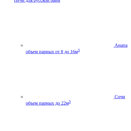
Печи для русской бани
Анапа
3
объем парных от 8 до 16м
Сочи
3
объем парных до 22м