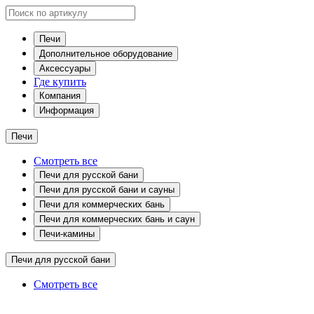
Печи
Дополнительное оборудование
Аксессуары
Где купить
Компания
Информация
Печи
Смотреть все
Печи для русской бани
Печи для русской бани и сауны
Печи для коммерческих бань
Печи для коммерческих бань и саун
Печи-камины
Печи для русской бани
Смотреть все