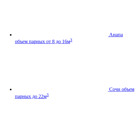
Анапа
3
объем парных от 8 до 16м
Сочи
объем
3
парных до 22м