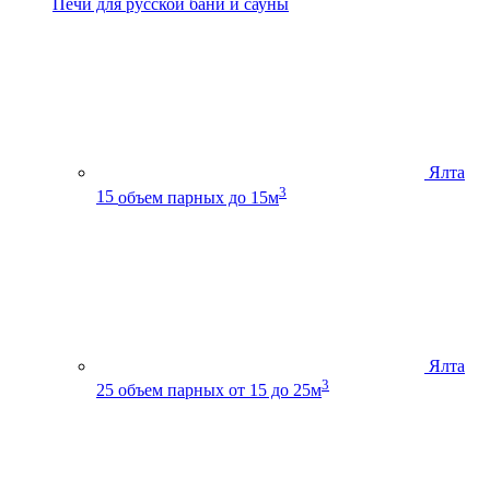
Печи для русской бани и сауны
Ялта
3
15
объем парных до 15м
Ялта
3
25
объем парных от 15 до 25м