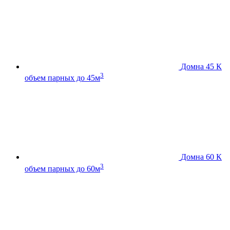
Домна 45 К
3
объем парных до 45м
Домна 60 К
3
объем парных до 60м