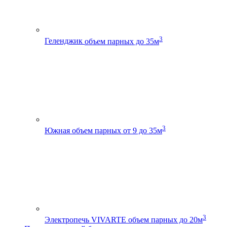
3
Геленджик
объем парных до 35м
3
Южная
объем парных от 9 до 35м
3
Электропечь VIVARTE
объем парных до 20м