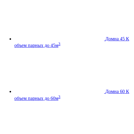
Домна 45 К
3
объем парных до 45м
Домна 60 К
3
объем парных до 60м