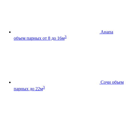
Анапа
3
объем парных от 8 до 16м
Сочи
объем
3
парных до 22м