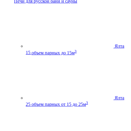
Печи для русской бани и сауны
Ялта
3
15
объем парных до 15м
Ялта
3
25
объем парных от 15 до 25м