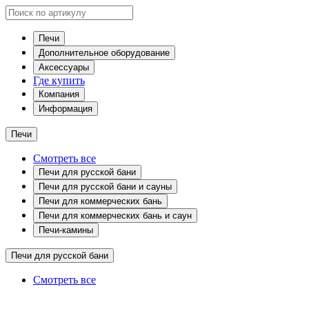
Печи
Дополнительное оборудование
Аксессуары
Где купить
Компания
Информация
Печи
Смотреть все
Печи для русской бани
Печи для русской бани и сауны
Печи для коммерческих бань
Печи для коммерческих бань и саун
Печи-камины
Печи для русской бани
Смотреть все