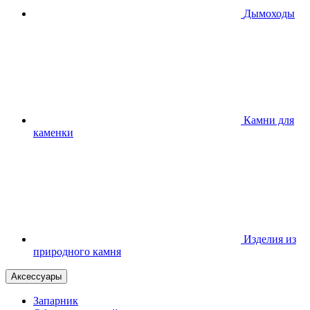
Дымоходы
Камни для
каменки
Изделия из
природного камня
Аксессуары
Запарник