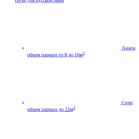
Печи для русской бани
Анапа
3
объем парных от 8 до 16м
Сочи
3
объем парных до 22м