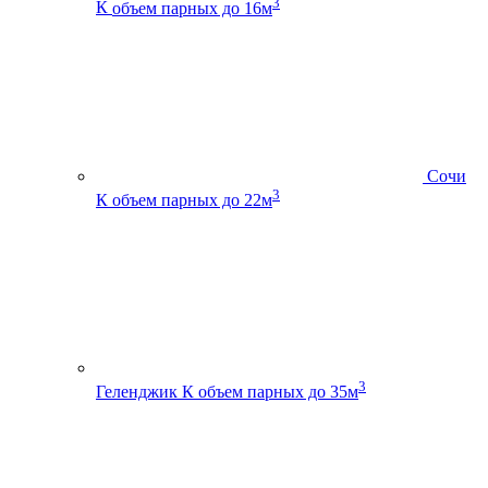
3
К
объем парных до 16м
Сочи
3
К
объем парных до 22м
3
Геленджик К
объем парных до 35м