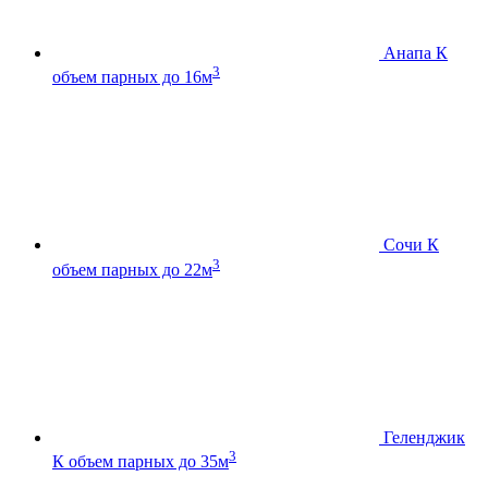
Анапа К
3
объем парных до 16м
Сочи К
3
объем парных до 22м
Геленджик
3
К
объем парных до 35м