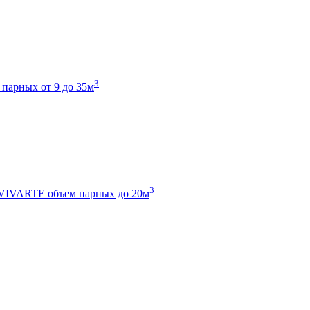
3
 парных от 9 до 35м
3
 VIVARTE
объем парных до 20м