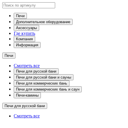
Печи
Дополнительное оборудование
Аксессуары
Где купить
Компания
Информация
Печи
Смотреть все
Печи для русской бани
Печи для русской бани и сауны
Печи для коммерческих бань
Печи для коммерческих бань и саун
Печи-камины
Печи для русской бани
Смотреть все