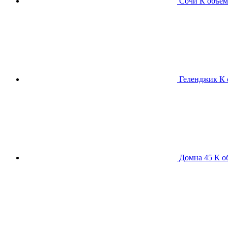
Сочи К
объем
Геленджик К
Домна 45 К
о