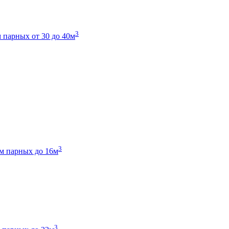
3
 парных от 30 до 40м
3
м парных до 16м
3