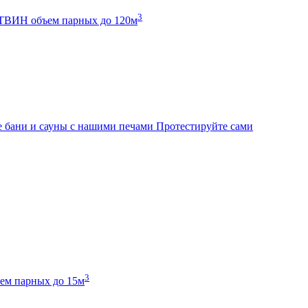
3
К ТВИН
объем парных до 120м
 бани и сауны с нашими печами
Протестируйте сами
3
ем парных до 15м