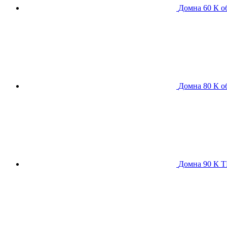
Домна 60 К
о
Домна 80 К
о
Домна 90 К