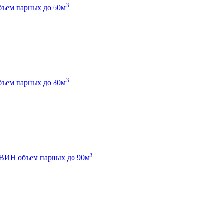
3
бъем парных до 60м
3
бъем парных до 80м
3
 ТВИН
объем парных до 90м