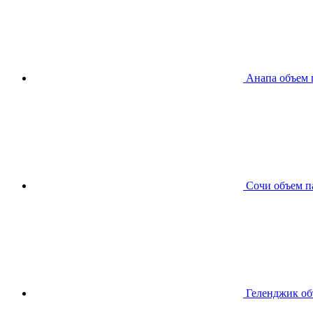
Анапа
объем 
Сочи
объем п
Геленджик
об