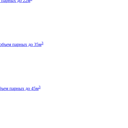
 парных до 22м
3
объем парных до 35м
3
бъем парных до 45м