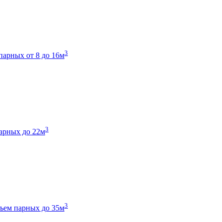
3
парных от 8 до 16м
3
арных до 22м
3
ъем парных до 35м