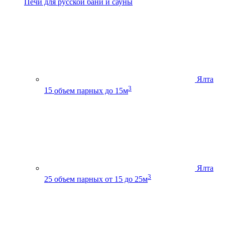
Печи для русской бани и сауны
Ялта
3
15
объем парных до 15м
Ялта
3
25
объем парных от 15 до 25м