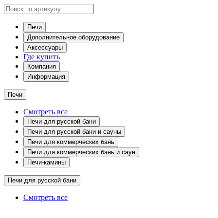
Печи
Дополнительное оборудование
Аксессуары
Где купить
Компания
Информация
Печи
Смотреть все
Печи для русской бани
Печи для русской бани и сауны
Печи для коммерческих бань
Печи для коммерческих бань и саун
Печи-камины
Печи для русской бани
Смотреть все