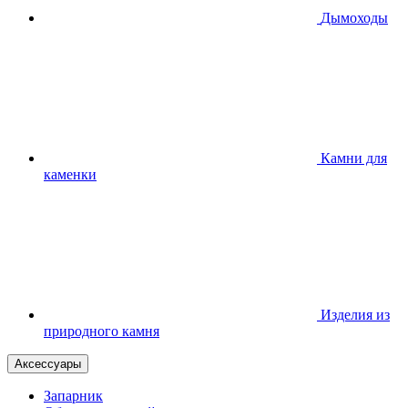
Дымоходы
Камни для
каменки
Изделия из
природного камня
Аксессуары
Запарник