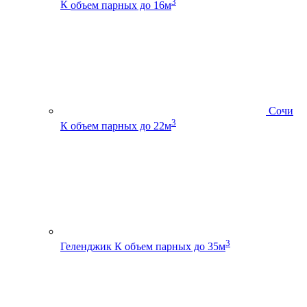
3
К
объем парных до 16м
Сочи
3
К
объем парных до 22м
3
Геленджик К
объем парных до 35м