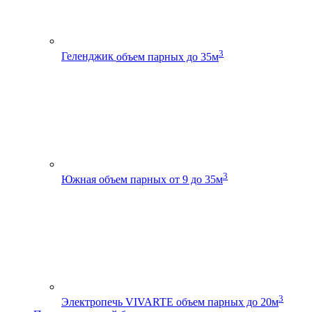
3
Геленджик
объем парных до 35м
3
Южная
объем парных от 9 до 35м
3
Электропечь VIVARTE
объем парных до 20м