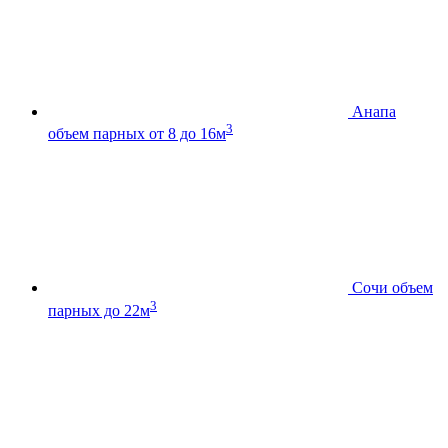
Анапа
3
объем парных от 8 до 16м
Сочи
объем
3
парных до 22м