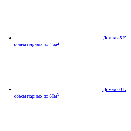
Домна 45 К
3
объем парных до 45м
Домна 60 К
3
объем парных до 60м