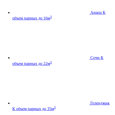
Анапа К
3
объем парных до 16м
Сочи К
3
объем парных до 22м
Геленджик
3
К
объем парных до 35м