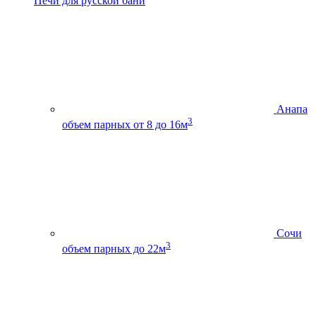
Печи для русской бани
Анапа
3
объем парных от 8 до 16м
Сочи
3
объем парных до 22м