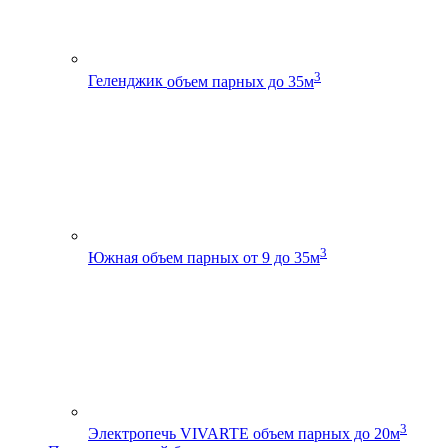
3
Геленджик
объем парных до 35м
3
Южная
объем парных от 9 до 35м
3
Электропечь VIVARTE
объем парных до 20м