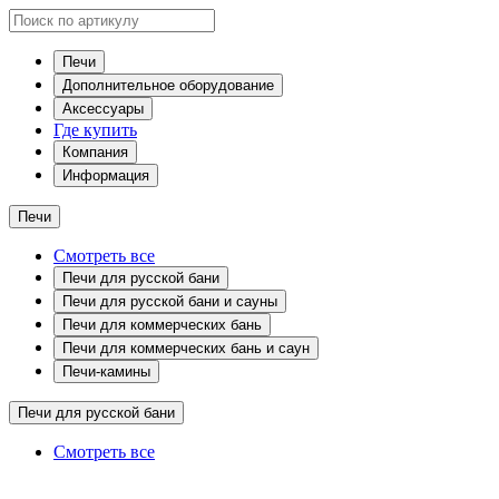
Печи
Дополнительное оборудование
Аксессуары
Где купить
Компания
Информация
Печи
Смотреть все
Печи для русской бани
Печи для русской бани и сауны
Печи для коммерческих бань
Печи для коммерческих бань и саун
Печи-камины
Печи для русской бани
Смотреть все