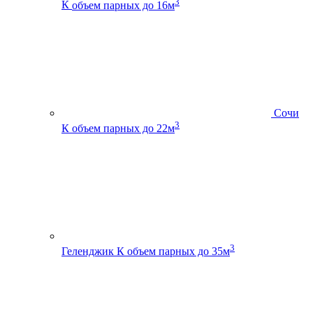
3
К
объем парных до 16м
Сочи
3
К
объем парных до 22м
3
Геленджик К
объем парных до 35м