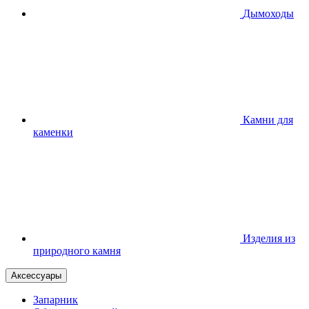
Дымоходы
Камни для
каменки
Изделия из
природного камня
Аксессуары
Запарник