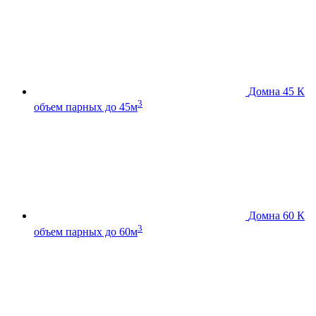
Домна 45 К
3
объем парных до 45м
Домна 60 К
3
объем парных до 60м