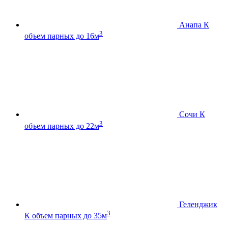
Анапа К
3
объем парных до 16м
Сочи К
3
объем парных до 22м
Геленджик
3
К
объем парных до 35м