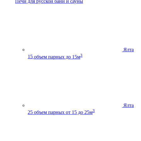
Печи для русской бани и сауны
Ялта
3
15
объем парных до 15м
Ялта
3
25
объем парных от 15 до 25м