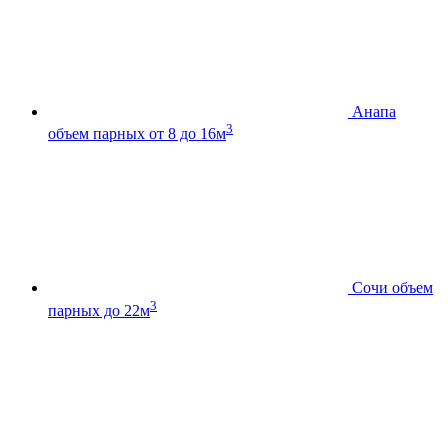
Анапа
3
объем парных от 8 до 16м
Сочи
объем
3
парных до 22м