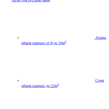
Печи для русской бани
Анапа
3
объем парных от 8 до 16м
Сочи
3
объем парных до 22м