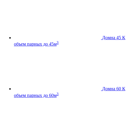
Домна 45 К
3
объем парных до 45м
Домна 60 К
3
объем парных до 60м