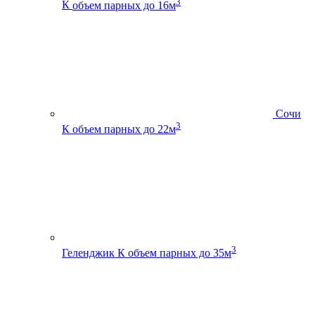
3
К
объем парных до 16м
Сочи
3
К
объем парных до 22м
3
Геленджик К
объем парных до 35м