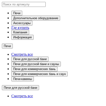
Печи
Дополнительное оборудование
Аксессуары
Где купить
Компания
Информация
Печи
Смотреть все
Печи для русской бани
Печи для русской бани и сауны
Печи для коммерческих бань
Печи для коммерческих бань и саун
Печи-камины
Печи для русской бани
Смотреть все