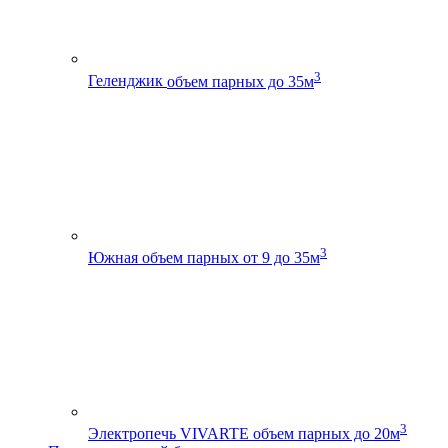
3
Геленджик
объем парных до 35м
3
Южная
объем парных от 9 до 35м
3
Электропечь VIVARTE
объем парных до 20м