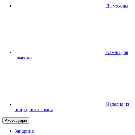
Дымоходы
Камни для
каменки
Изделия из
природного камня
Аксессуары
Запарник