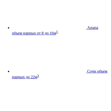
Анапа
3
объем парных от 8 до 16м
Сочи
объем
3
парных до 22м