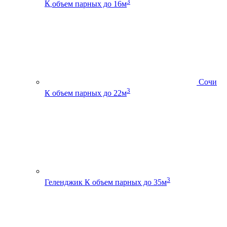
3
К
объем парных до 16м
Сочи
3
К
объем парных до 22м
3
Геленджик К
объем парных до 35м