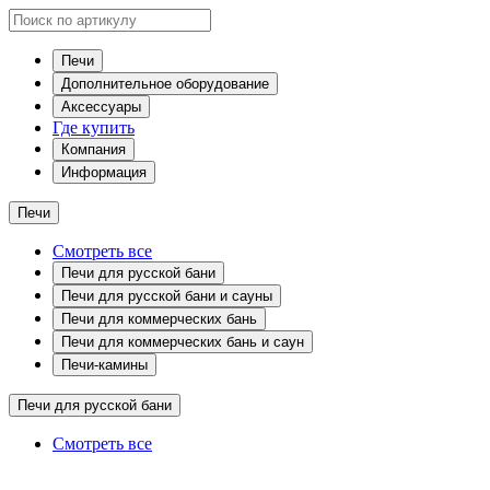
Печи
Дополнительное оборудование
Аксессуары
Где купить
Компания
Информация
Печи
Смотреть все
Печи для русской бани
Печи для русской бани и сауны
Печи для коммерческих бань
Печи для коммерческих бань и саун
Печи-камины
Печи для русской бани
Смотреть все