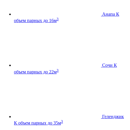
Анапа К
3
объем парных до 16м
Сочи К
3
объем парных до 22м
Геленджик
3
К
объем парных до 35м