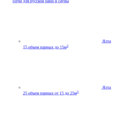
Печи для русской бани и сауны
Ялта
3
15
объем парных до 15м
Ялта
3
25
объем парных от 15 до 25м