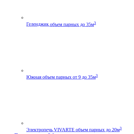
3
Геленджик
объем парных до 35м
3
Южная
объем парных от 9 до 35м
3
Электропечь VIVARTE
объем парных до 20м