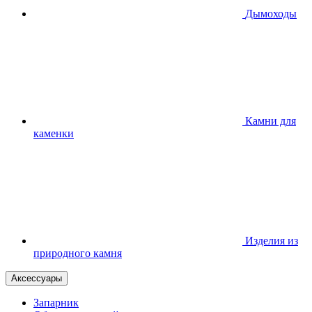
Дымоходы
Камни для
каменки
Изделия из
природного камня
Аксессуары
Запарник