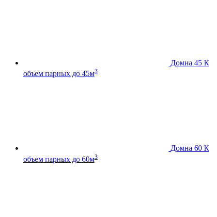
Домна 45 К
3
объем парных до 45м
Домна 60 К
3
объем парных до 60м