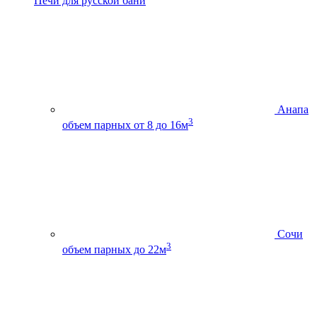
Печи для русской бани
Анапа
3
объем парных от 8 до 16м
Сочи
3
объем парных до 22м