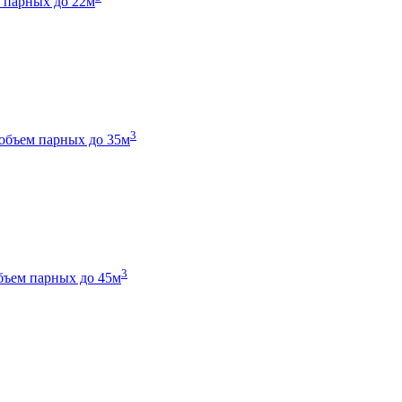
 парных до 22м
3
объем парных до 35м
3
бъем парных до 45м