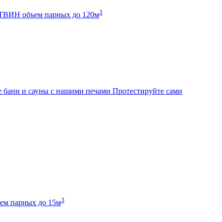
3
К ТВИН
объем парных до 120м
 бани и сауны с нашими печами
Протестируйте сами
3
ем парных до 15м