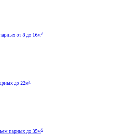
3
парных от 8 до 16м
3
арных до 22м
3
ъем парных до 35м