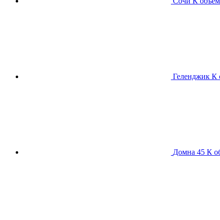
Сочи К
объем
Геленджик К
Домна 45 К
о