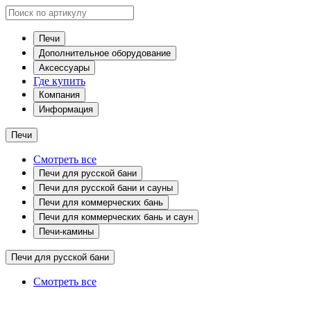
Печи
Дополнительное оборудование
Аксессуары
Где купить
Компания
Информация
Печи
Смотреть все
Печи для русской бани
Печи для русской бани и сауны
Печи для коммерческих бань
Печи для коммерческих бань и саун
Печи-камины
Печи для русской бани
Смотреть все