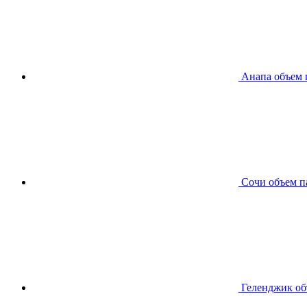
Анапа
объем 
Сочи
объем п
Геленджик
об