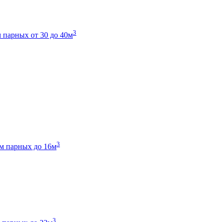
3
 парных от 30 до 40м
3
м парных до 16м
3