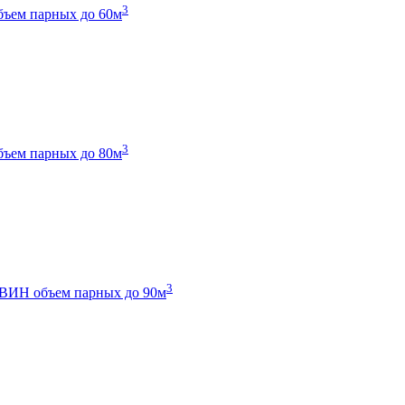
3
бъем парных до 60м
3
бъем парных до 80м
3
 ТВИН
объем парных до 90м