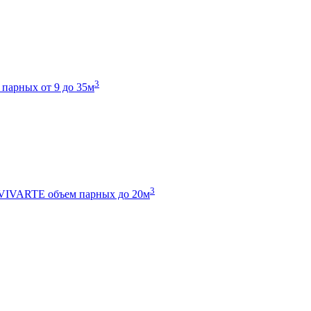
3
 парных от 9 до 35м
3
 VIVARTE
объем парных до 20м