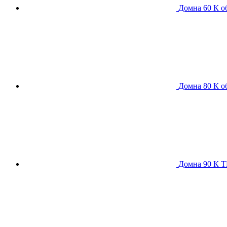
Домна 60 К
о
Домна 80 К
о
Домна 90 К