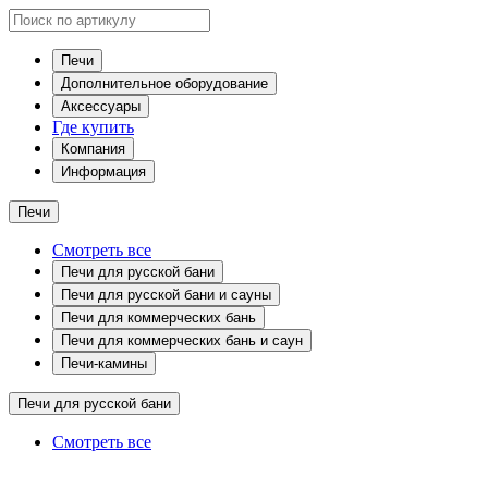
Печи
Дополнительное оборудование
Аксессуары
Где купить
Компания
Информация
Печи
Смотреть все
Печи для русской бани
Печи для русской бани и сауны
Печи для коммерческих бань
Печи для коммерческих бань и саун
Печи-камины
Печи для русской бани
Смотреть все