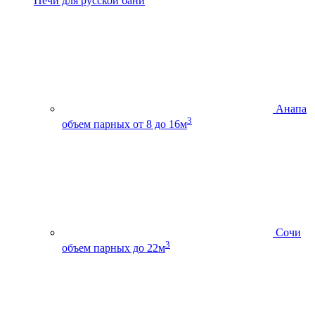
Печи для русской бани
Анапа
3
объем парных от 8 до 16м
Сочи
3
объем парных до 22м