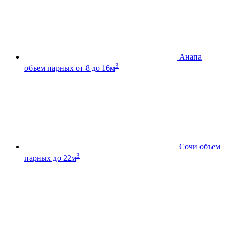
Анапа
3
объем парных от 8 до 16м
Сочи
объем
3
парных до 22м