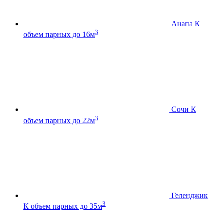
Анапа К
3
объем парных до 16м
Сочи К
3
объем парных до 22м
Геленджик
3
К
объем парных до 35м