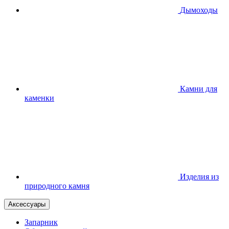
Дымоходы
Камни для
каменки
Изделия из
природного камня
Аксессуары
Запарник