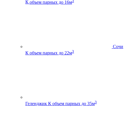
3
К
объем парных до 16м
Сочи
3
К
объем парных до 22м
3
Геленджик К
объем парных до 35м