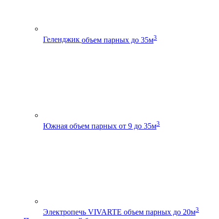
3
Геленджик
объем парных до 35м
3
Южная
объем парных от 9 до 35м
3
Электропечь VIVARTE
объем парных до 20м