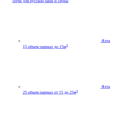
Печи для русской бани и сауны
Ялта
3
15
объем парных до 15м
Ялта
3
25
объем парных от 15 до 25м