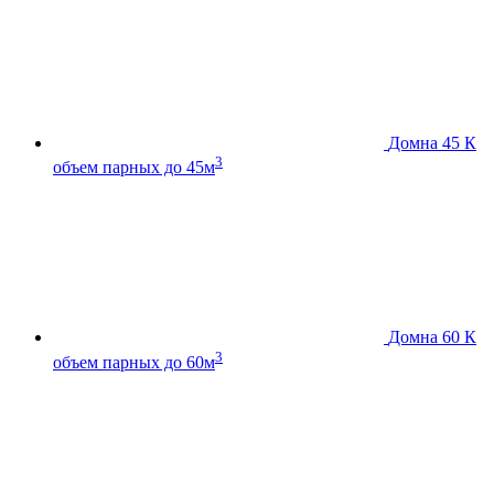
Домна 45 К
3
объем парных до 45м
Домна 60 К
3
объем парных до 60м