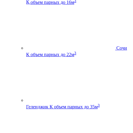
3
К
объем парных до 16м
Сочи
3
К
объем парных до 22м
3
Геленджик К
объем парных до 35м