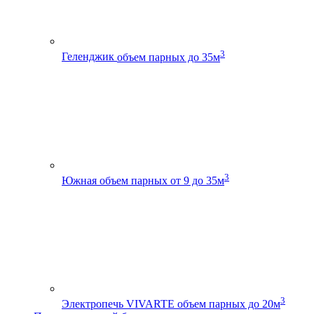
3
Геленджик
объем парных до 35м
3
Южная
объем парных от 9 до 35м
3
Электропечь VIVARTE
объем парных до 20м