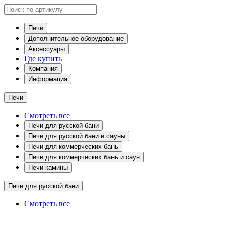
Печи
Дополнительное оборудование
Аксессуары
Где купить
Компания
Информация
Печи
Смотреть все
Печи для русской бани
Печи для русской бани и сауны
Печи для коммерческих бань
Печи для коммерческих бань и саун
Печи-камины
Печи для русской бани
Смотреть все