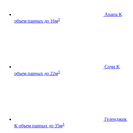
Анапа К
3
объем парных до 16м
Сочи К
3
объем парных до 22м
Геленджик
3
К
объем парных до 35м