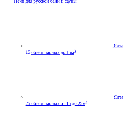
Печи для русской бани и сауны
Ялта
3
15
объем парных до 15м
Ялта
3
25
объем парных от 15 до 25м