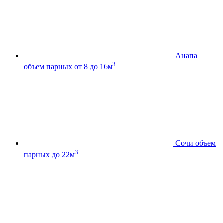
Анапа
3
объем парных от 8 до 16м
Сочи
объем
3
парных до 22м