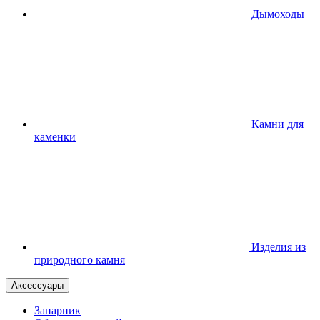
Дымоходы
Камни для
каменки
Изделия из
природного камня
Аксессуары
Запарник