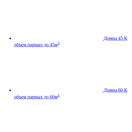
Домна 45 К
3
объем парных до 45м
Домна 60 К
3
объем парных до 60м