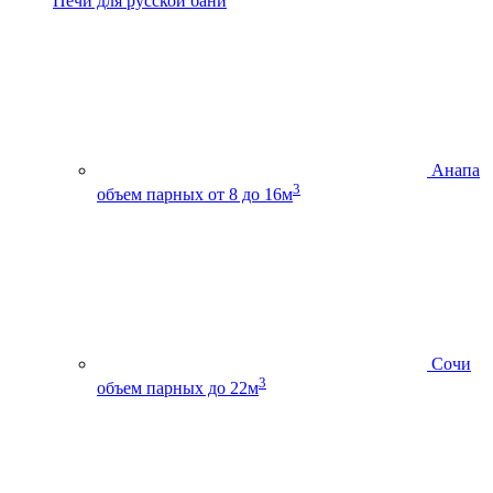
Печи для русской бани
Анапа
3
объем парных от 8 до 16м
Сочи
3
объем парных до 22м