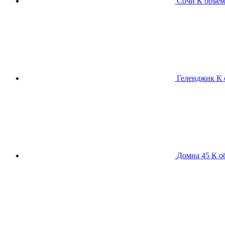
Сочи К
объем
Геленджик К
Домна 45 К
о