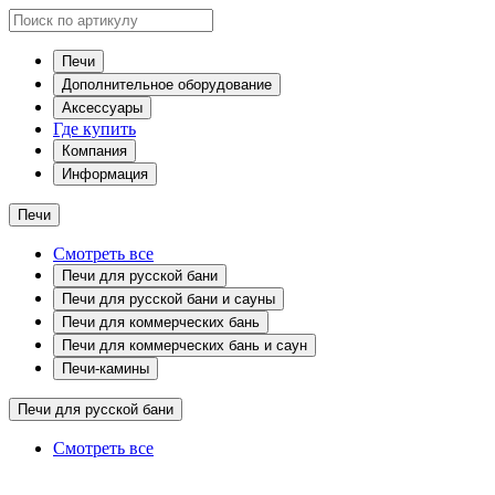
Печи
Дополнительное оборудование
Аксессуары
Где купить
Компания
Информация
Печи
Смотреть все
Печи для русской бани
Печи для русской бани и сауны
Печи для коммерческих бань
Печи для коммерческих бань и саун
Печи-камины
Печи для русской бани
Смотреть все