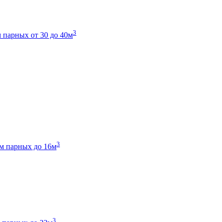
3
 парных от 30 до 40м
3
м парных до 16м
3