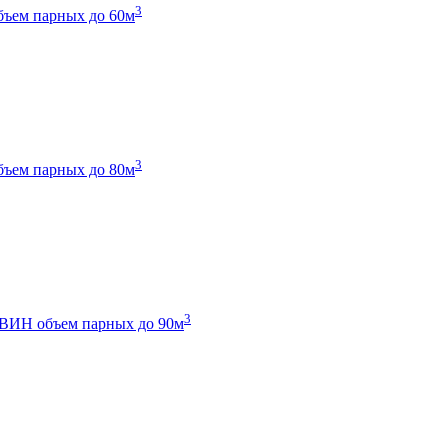
3
бъем парных до 60м
3
бъем парных до 80м
3
 ТВИН
объем парных до 90м