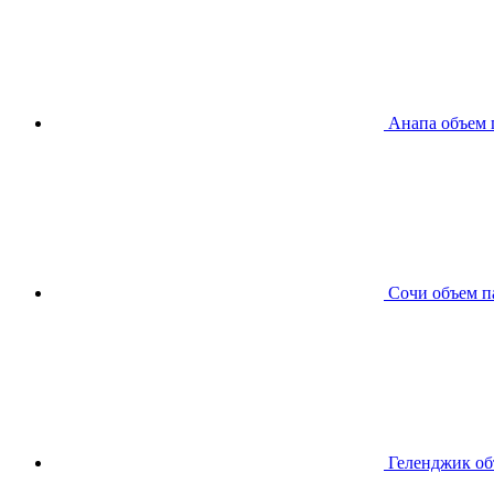
Анапа
объем 
Сочи
объем п
Геленджик
об