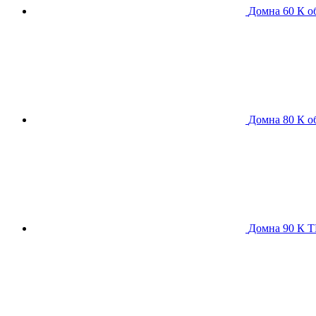
Домна 60 К
о
Домна 80 К
о
Домна 90 К