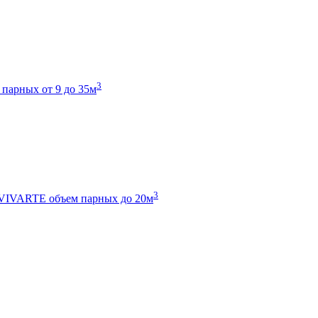
3
 парных от 9 до 35м
3
 VIVARTE
объем парных до 20м