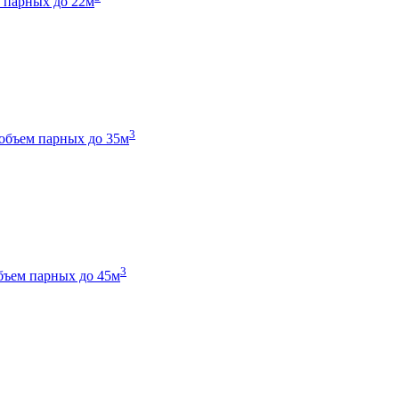
 парных до 22м
3
объем парных до 35м
3
бъем парных до 45м