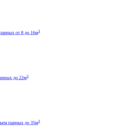
3
парных от 8 до 16м
3
арных до 22м
3
ъем парных до 35м