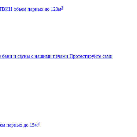
3
К ТВИН
объем парных до 120м
 бани и сауны с нашими печами
Протестируйте сами
3
ем парных до 15м