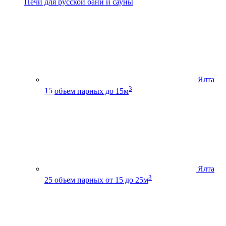
Печи для русской бани и сауны
Ялта
3
15
объем парных до 15м
Ялта
3
25
объем парных от 15 до 25м