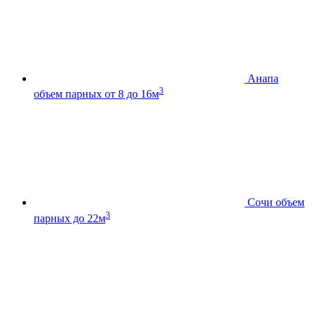
Анапа
3
объем парных от 8 до 16м
Сочи
объем
3
парных до 22м