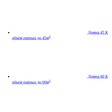
Домна 45 К
3
объем парных до 45м
Домна 60 К
3
объем парных до 60м