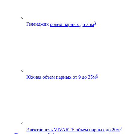
3
Геленджик
объем парных до 35м
3
Южная
объем парных от 9 до 35м
3
Электропечь VIVARTE
объем парных до 20м