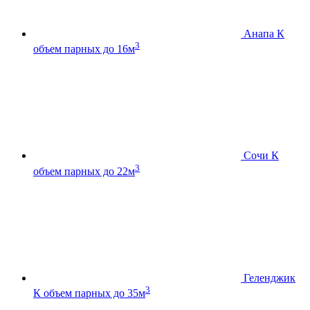
Анапа К
3
объем парных до 16м
Сочи К
3
объем парных до 22м
Геленджик
3
К
объем парных до 35м