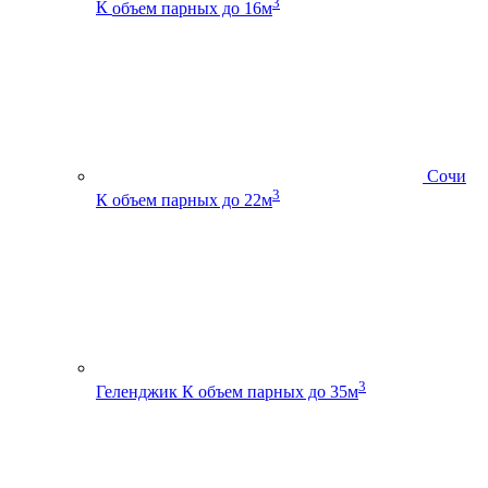
3
К
объем парных до 16м
Сочи
3
К
объем парных до 22м
3
Геленджик К
объем парных до 35м