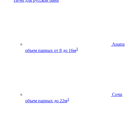
Печи для русской бани
Анапа
3
объем парных от 8 до 16м
Сочи
3
объем парных до 22м