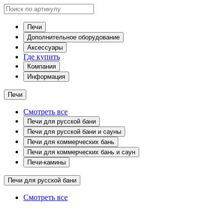
Печи
Дополнительное оборудование
Аксессуары
Где купить
Компания
Информация
Печи
Смотреть все
Печи для русской бани
Печи для русской бани и сауны
Печи для коммерческих бань
Печи для коммерческих бань и саун
Печи-камины
Печи для русской бани
Смотреть все