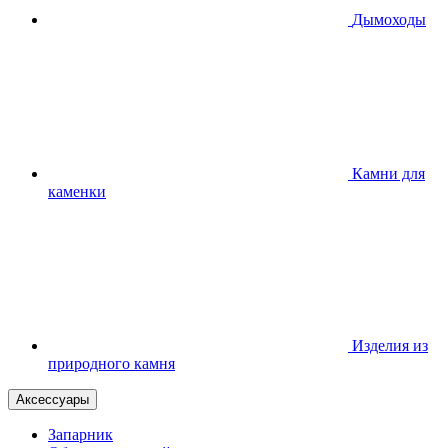
Дымоходы
Камни для
каменки
Изделия из
природного камня
Аксессуары
Запарник